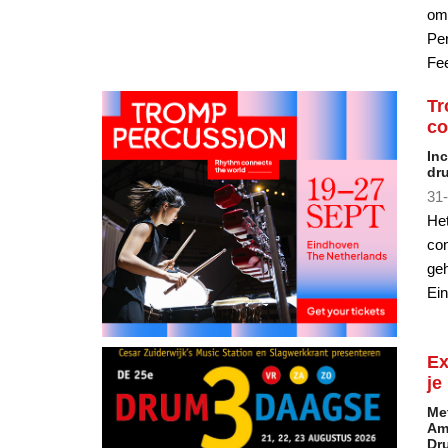
om
Per
Fee
Tr
co
Inc
dr
31-
Het
con
geh
Ei
Ex
je
Met
Am
Dr