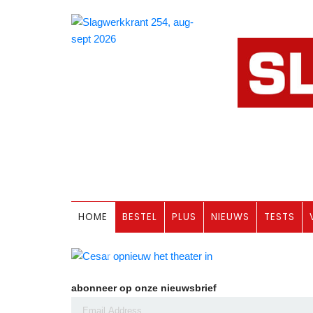
Meld je aan voor een Performa
,
Amsterdam Drum Heaven - zat
HOME
BESTEL
PLUS
NIEUWS
TESTS
Een nieuw drum event! En jij kan
Previous
abonneer op onze nieuwsbrief