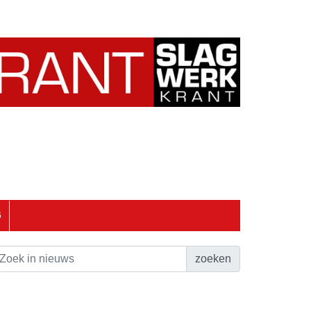
6
zoeken