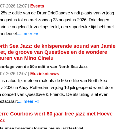
07-2026 12:07 |
Events
25ste editie van de DrumDrieDaagse vindt plaats van vrijdag
augustus tot en met zondag 23 augustus 2026. Drie dagen
rin je ongelooflijk veel opsteekt, een superleuke tijd hebt met
 mededeel
.....meer »»
rth Sea Jazz: de knisperende sound van Jamie
et, de groove van Questlove en de wondere
euren van Mino Cinelu
portage van de 50e editie van North Sea Jazz
07-2026 12:07 |
Muzieknieuws
 is natuurlijk meteen raak als de 50e editie van North Sea
z 2026 in Ahoy Rotterdam vrijdag 10 juli geopend wordt door
 concert van Questlove & Friends. De afsluiting is al even
ctaculair:
.....meer »»
erre Courbois viert 60 jaar free jazz met Hoeve
zz
sumse boerderij locatie nieuw jazzfestival