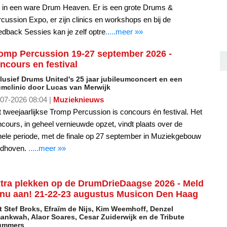
 in een ware Drum Heaven. Er is een grote Drums &
cussion Expo, er zijn clinics en workshops en bij de
dback Sessies kan je zelf optre
.....meer »»
omp Percussion 19-27 september 2026 -
ncours en festival
lusief Drums United's 25 jaar jubileumconcert en een
umclinic door Lucas van Merwijk
07-2026 08:04 |
Muzieknieuws
 tweejaarlijkse Tromp Percussion is concours én festival. Het
cours, in geheel vernieuwde opzet, vindt plaats over de
ele periode, met de finale op 27 september in Muziekgebouw
ndhoven.
.....meer »»
tra plekken op de DrumDrieDaagse 2026 - Meld
 nu aan! 21-22-23 augustus Musicon Den Haag
 Stef Broks, Efraïm de Nijs, Kim Weemhoff, Denzel
ankwah, Alaor Soares, Cesar Zuiderwijk en de Tribute
ummers