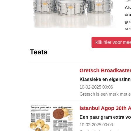
19-
Als
dru
goe
ser
klik hier voor me
Tests
Gretsch Broadkaste
Klassieke en eigenzin
10-02-2025 00:06
Gretsch is een merk met ee
Istanbul Agop 30th 
Een paar gram extra vo
10-02-2025 00:03