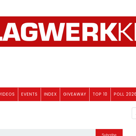
nce op de Feedback Sessies van
erdag 21 november
VIDEOS
EVENTS
INDEX
GIVEAWAY
TOP 10
POLL 202
 er optreden!
Next
Subcribe