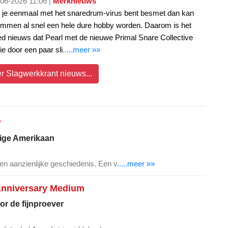
06-2026 11:06 |
Merknieuws
 je eenmaal met het snaredrum-virus bent besmet dan kan
mmen al snel een hele dure hobby worden. Daarom is het
d nieuws dat Pearl met de nieuwe Primal Snare Collective
ie door een paar sli
.....meer »»
er Slagwerkkrant nieuws...
r
nige Amerikaan
n aanzienlijke geschiedenis. Een v
.....meer »»
Anniversary Medium
or de fijnproever