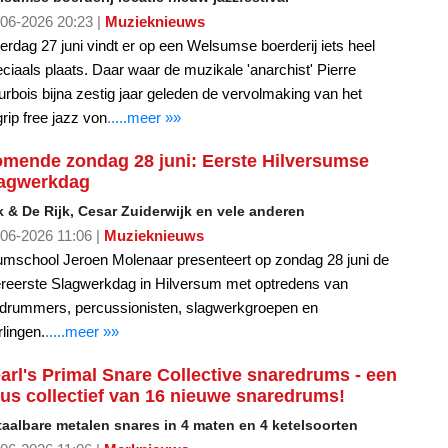
06-2026 20:23 |
Muzieknieuws
erdag 27 juni vindt er op een Welsumse boerderij iets heel
ciaals plaats. Daar waar de muzikale 'anarchist' Pierre
rbois bijna zestig jaar geleden de vervolmaking van het
rip free jazz von
.....meer »»
mende zondag 28 juni: Eerste Hilversumse
agwerkdag
k & De Rijk, Cesar Zuiderwijk en vele anderen
06-2026 11:06 |
Muzieknieuws
mschool Jeroen Molenaar presenteert op zondag 28 juni de
ereerste Slagwerkdag in Hilversum met optredens van
pdrummers, percussionisten, slagwerkgroepen en
rlingen.
.....meer »»
arl's Primal Snare Collective snaredrums - een
us collectief van 16 nieuwe snaredrums!
taalbare metalen snares in 4 maten en 4 ketelsoorten