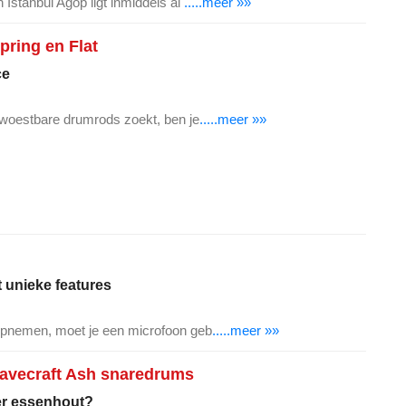
 Istanbul Agop ligt inmiddels al
.....meer »»
ring en Flat
ce
erwoestbare drumrods zoekt, ben je
.....meer »»
 unieke features
 opnemen, moet je een microfoon geb
.....meer »»
Stavecraft Ash snaredrums
er essenhout?