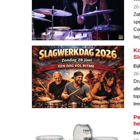
26-
Zat
spe
Cou
beg
Ko
Sl
Eij
26-
Dru
all
to
lee
Pe
he
Be