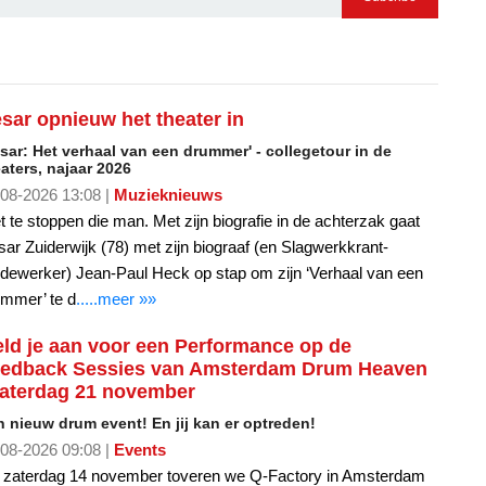
sar opnieuw het theater in
sar: Het verhaal van een drummer' - collegetour in de
aters, najaar 2026
08-2026 13:08 |
Muzieknieuws
t te stoppen die man. Met zijn biografie in de achterzak gaat
ar Zuiderwijk (78) met zijn biograaf (en Slagwerkkrant-
ewerker) Jean-Paul Heck op stap om zijn ‘Verhaal van een
mmer’ te d
.....meer »»
ld je aan voor een Performance op de
edback Sessies van Amsterdam Drum Heaven
zaterdag 21 november
 nieuw drum event! En jij kan er optreden!
08-2026 09:08 |
Events
 zaterdag 14 november toveren we Q-Factory in Amsterdam