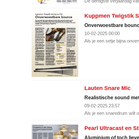
De dertigste verjaardag van
Kuppmen Twigstik Sp
Onverwoestbare boun
10-02-2025 00:00
Als je een setje bijna onv
Lauten Snare Mic
Realistische sound met
09-02-2025 23:57
Als je een snaredrum wilt
Pearl Ultracast en 
Aluminium of toch liev