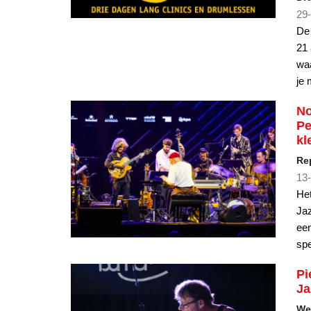
29-
De 
21 
waa
je
No
Pe
kl
Re
13-
Het
Jaz
een
spe
Pi
Ja
Wel