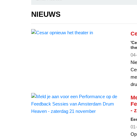
NIEUWS
Ce
'Ce
the
04-
Nie
Ces
med
dru
Me
Fe
- 
Een
01-
Op