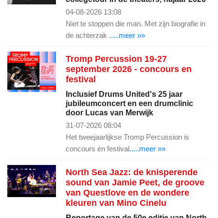
04-08-2026 13:08
Niet te stoppen die man. Met zijn biografie in
de achterzak
.....meer »»
Tromp Percussion 19-27
september 2026 - concours en
festival
Inclusief Drums United's 25 jaar
jubileumconcert en een drumclinic
door Lucas van Merwijk
31-07-2026 08:04
Het tweejaarlijkse Tromp Percussion is
concours én festival
.....meer »»
North Sea Jazz: de knisperende
sound van Jamie Peet, de groove
van Questlove en de wondere
kleuren van Mino Cinelu
Reportage van de 50e editie van North