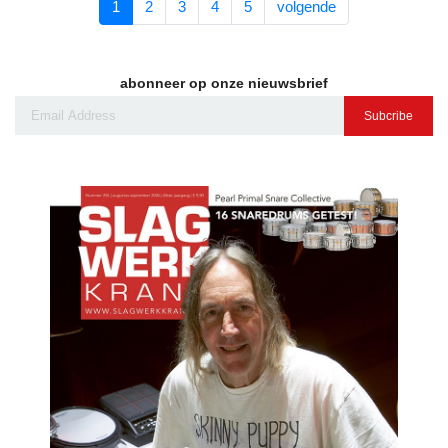
1
2
3
4
5
volgende
abonneer op onze nieuwsbrief
Subcribe