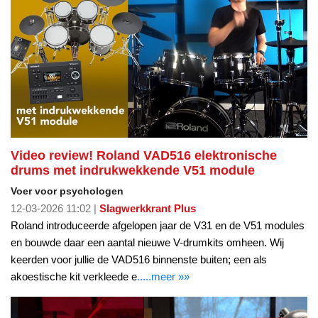
Video review! Roland VAD516 elektronische
drums met indrukwekkende V51 module
Voer voor psychologen
12-03-2026 11:02 |
Slagwerkkrant Plus
Roland introduceerde afgelopen jaar de V31 en de V51 modules
en bouwde daar een aantal nieuwe V-drumkits omheen. Wij
keerden voor jullie de VAD516 binnenste buiten; een als
akoestische kit verkleede e
.....meer »»