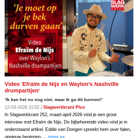
Video 'Efraïm de Nijs en Waylon’s Nashville
drumpartijen'
‘Ik kan het nu nog niet, maar ik ga dit kunnen!’
12-03-2026 11:02 |
Slagwerkkrant Plus
In Slagwerkkrant 252, maart-april 2026 vind je een groot
interview met Efraïm de Nijs. De bijbehorende video vind je in
onderstaand artikel. Eddie van Dongen spreekt hem over falen,
opnieuw beginnen,
.....meer »»