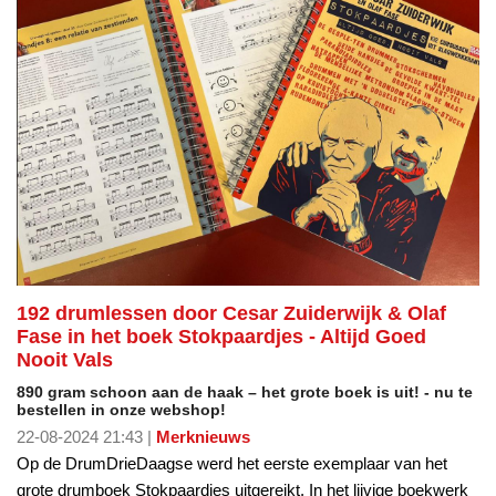
192 drumlessen door Cesar Zuiderwijk & Olaf
Fase in het boek Stokpaardjes - Altijd Goed
Nooit Vals
890 gram schoon aan de haak – het grote boek is uit! - nu te
bestellen in onze webshop!
22-08-2024 21:43 |
Merknieuws
Op de DrumDrieDaagse werd het eerste exemplaar van het
grote drumboek Stokpaardjes uitgereikt. In het lijvige boekwerk