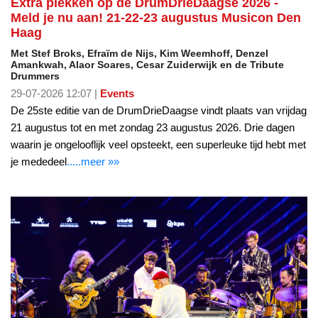
Extra plekken op de DrumDrieDaagse 2026 -
Meld je nu aan! 21-22-23 augustus Musicon Den
Haag
Met Stef Broks, Efraïm de Nijs, Kim Weemhoff, Denzel
Amankwah, Alaor Soares, Cesar Zuiderwijk en de Tribute
Drummers
29-07-2026 12:07 |
Events
De 25ste editie van de DrumDrieDaagse vindt plaats van vrijdag
21 augustus tot en met zondag 23 augustus 2026. Drie dagen
waarin je ongelooflijk veel opsteekt, een superleuke tijd hebt met
je mededeel
.....meer »»