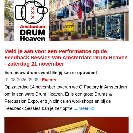
Meld je aan voor een Performance op de
Feedback Sessies van Amsterdam Drum Heaven
- zaterdag 21 november
Een nieuw drum event! En jij kan er optreden!
01-08-2026 09:08 |
Events
Op zaterdag 14 november toveren we Q-Factory in Amsterdam
om in een ware Drum Heaven. Er is een grote Drums &
Percussion Expo, er zijn clinics en workshops en bij de
Feedback Sessies kan je zelf optre
.....meer »»