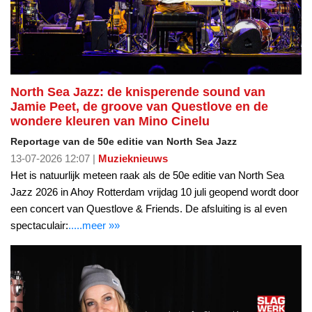
North Sea Jazz: de knisperende sound van
Jamie Peet, de groove van Questlove en de
wondere kleuren van Mino Cinelu
Reportage van de 50e editie van North Sea Jazz
13-07-2026 12:07 |
Muzieknieuws
Het is natuurlijk meteen raak als de 50e editie van North Sea
Jazz 2026 in Ahoy Rotterdam vrijdag 10 juli geopend wordt door
een concert van Questlove & Friends. De afsluiting is al even
spectaculair:
.....meer »»