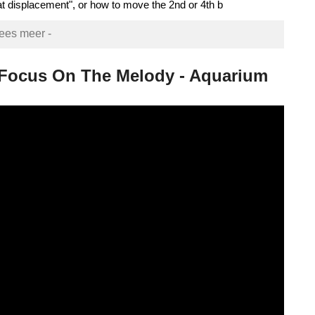
displacement", or how to move the 2nd or 4th b
lees meer -
- Focus On The Melody - Aquarium