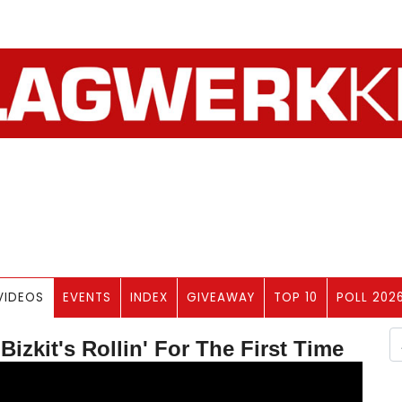
VIDEOS
EVENTS
INDEX
GIVEAWAY
TOP 10
POLL 202
izkit's Rollin' For The First Time