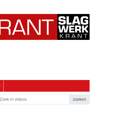
6
zoeken