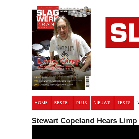
HOME
BESTEL
PLUS
NIEUWS
TESTS
Stewart Copeland Hears Limp B