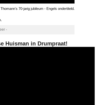
homann's 70-jarig jubileum - Engels ondertiteld.
m.
eer -
se Huisman in Drumpraat!