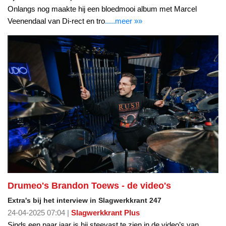
Onlangs nog maakte hij een bloedmooi album met Marcel
Veenendaal van Di-rect en tro
.....meer »»
Drumeo's Brandon Toews - de video's
Extra's bij het interview in Slagwerkkrant 247
24-04-2025 07:04 |
Slagwerkkrant Plus
Sinds een paar jaar is hij steevast te zien in de video’s van