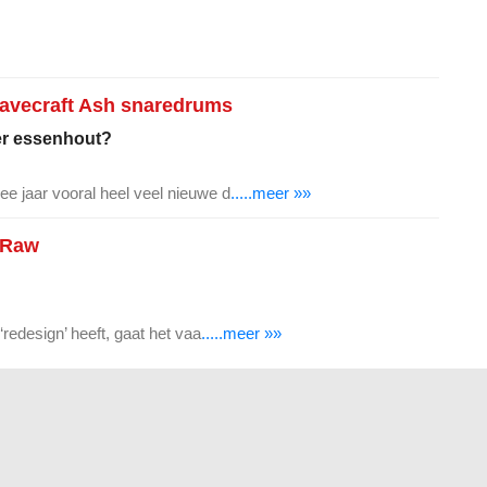
Stavecraft Ash snaredrums
er essenhout?
ee jaar vooral heel veel nieuwe d
.....meer »»
 Raw
redesign’ heeft, gaat het vaa
.....meer »»