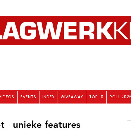
VIDEOS
EVENTS
INDEX
GIVEAWAY
TOP 10
POLL 202