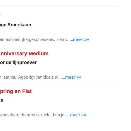
r
nige Amerikaan
n aanzienlijke geschiedenis. Een v
.....meer »»
Anniversary Medium
or de fijnproever
 Istanbul Agop ligt inmiddels al
.....meer »»
ring en Flat
ce
erwoestbare drumrods zoekt, ben je
.....meer »»