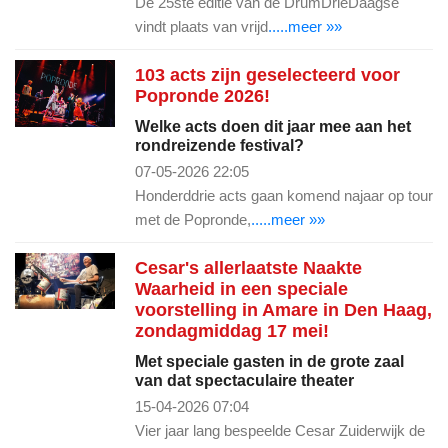
De 25ste editie van de DrumDrieDaagse
vindt plaats van vrijd
.....meer »»
103 acts zijn geselecteerd voor
Popronde 2026!
Welke acts doen dit jaar mee aan het
rondreizende festival?
07-05-2026 22:05
Honderddrie acts gaan komend najaar op tour
met de Popronde,
.....meer »»
Cesar's allerlaatste Naakte
Waarheid in een speciale
voorstelling in Amare in Den Haag,
zondagmiddag 17 mei!
Met speciale gasten in de grote zaal
van dat spectaculaire theater
15-04-2026 07:04
Vier jaar lang bespeelde Cesar Zuiderwijk de