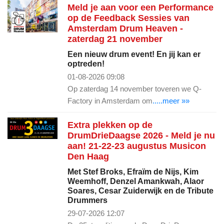
Meld je aan voor een Performance
op de Feedback Sessies van
Amsterdam Drum Heaven -
zaterdag 21 november
Een nieuw drum event! En jij kan er
optreden!
01-08-2026 09:08
Op zaterdag 14 november toveren we Q-
Factory in Amsterdam om
.....meer »»
Extra plekken op de
DrumDrieDaagse 2026 - Meld je nu
aan! 21-22-23 augustus Musicon
Den Haag
Met Stef Broks, Efraïm de Nijs, Kim
Weemhoff, Denzel Amankwah, Alaor
Soares, Cesar Zuiderwijk en de Tribute
Drummers
29-07-2026 12:07