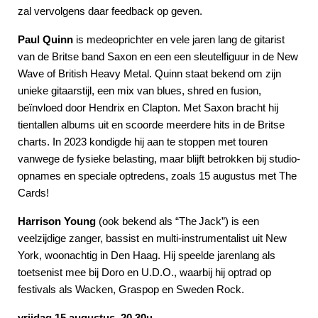
zal vervolgens daar feedback op geven.
Paul Quinn
is medeoprichter en vele jaren lang de gitarist
van de Britse band Saxon en een een sleutelfiguur in de New
Wave of British Heavy Metal. Quinn staat bekend om zijn
unieke gitaarstijl, een mix van blues, shred en fusion,
beïnvloed door Hendrix en Clapton. Met Saxon bracht hij
tientallen albums uit en scoorde meerdere hits in de Britse
charts. In 2023 kondigde hij aan te stoppen met touren
vanwege de fysieke belasting, maar blijft betrokken bij studio-
opnames en speciale optredens, zoals 15 augustus met The
Cards!
Harrison Young
(ook bekend als “The Jack”) is een
veelzijdige zanger, bassist en multi‑instrumentalist uit New
York, woonachtig in Den Haag. Hij speelde jarenlang als
toetsenist mee bij Doro en U.D.O., waarbij hij optrad op
festivals als Wacken, Graspop en Sweden Rock.
vrijdag 15 augustus, 20.30u