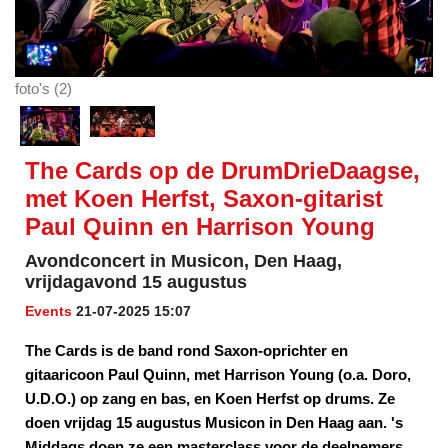
foto's (2)
The Cards op de DrumDrieDaagse,
met Koen Herfst, Saxon-gitarist
Paul Quinn en Harrison Young
Avondconcert in Musicon, Den Haag,
vrijdagavond 15 augustus
Events
21-07-2025 15:07
The Cards is de band rond Saxon-oprichter en
gitaaricoon Paul Quinn, met Harrison Young (o.a. Doro,
U.D.O.) op zang en bas, en Koen Herfst op drums. Ze
doen vrijdag 15 augustus Musicon in Den Haag aan. 's
Middags doen ze een masterclass voor de deelnemers