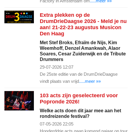
Factory in Amsterdam om
.....meer »»
Extra plekken op de
DrumDrieDaagse 2026 - Meld je nu
aan! 21-22-23 augustus Musicon
Den Haag
Met Stef Broks, Efraïm de Nijs, Kim
Weemhoff, Denzel Amankwah, Alaor
Soares, Cesar Zuiderwijk en de Tribute
Drummers
29-07-2026 12:07
De 25ste editie van de DrumDrieDaagse
vindt plaats van vrijd
.....meer »»
103 acts zijn geselecteerd voor
Popronde 2026!
Welke acts doen dit jaar mee aan het
rondreizende festival?
07-05-2026 22:05
Honderddrie acts gaan komend najaar op tour