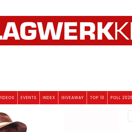
VIDEOS
EVENTS
INDEX
GIVEAWAY
TOP 10
POLL 202