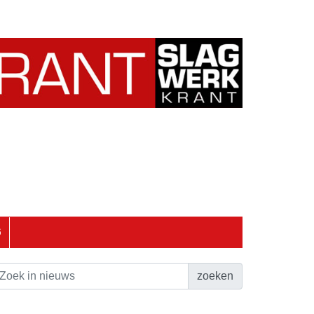
6
zoeken