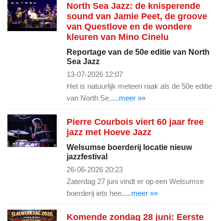
North Sea Jazz: de knisperende
sound van Jamie Peet, de groove
van Questlove en de wondere
kleuren van Mino Cinelu
Reportage van de 50e editie van North
Sea Jazz
13-07-2026 12:07
Het is natuurlijk meteen raak als de 50e editie
van North Se
.....meer »»
Pierre Courbois viert 60 jaar free
jazz met Hoeve Jazz
Welsumse boerderij locatie nieuw
jazzfestival
26-06-2026 20:23
Zaterdag 27 juni vindt er op een Welsumse
boerderij iets hee
.....meer »»
Komende zondag 28 juni: Eerste