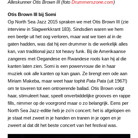
Alleskunner Otis Brown III (foto
Drummerszone.com
)
Otis Brown III bij Somi
Op North Sea Jazz 2015 spraken we met Otis Brown III (zie
interview in Slagwerkkrant 183). Sindsdien waren we hem
een beetje uit het oog verloren, maar wat we toen al in de
gaten hadden, was dat hij een drummer is die werkelijk alles
kan, van traditional jazz tot heavy funk. Bij de Amerikaanse
zangeres met Oegandese en Rwandese roots kan hij al die
kanten laten zien. Somi is een powervrouw die in haar
muziek ook alle kanten op kan gaan. Ze brengt een ode aan
Miriam Makeba, maar weet haar tophit
Pata Pata
(uit 1967!)
om te toveren tot een ontroerende ballad. Otis Brown volgt
haar, stimuleert haar, speelt onverbiddelijke grooves en rappe
fills, nimmer op de voorgrond maar o zo belangrijk. Eens per
North Sea Jazz-editie heb je zo'n concert: het is afgelopen en
je staat met zweet in je handen en tranen in je ogen en je
zweert al dat dit het beste concert van het festival was.