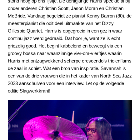
stond hoog op ons lijstje. De dertigjarige Harris speelde al bij
onder anderen Christian Scott, Jason Moran en Christian
McBride. Vandaag begeleidt ze pianist Kenny Barron (80), de
meesterpianist die ooit deel uitmaakte van het Dizzy
Gillespie Quartet. Harris is opgegroeid in een gezin waar
continu jazz werd gedraaid. Dat hoor je, want ze is echt
griezelig goed. Het begint kabbelend en beweegt via een
groovy bossa naar waanzinnige vier-om-vier’tjes waarin
Harris met ontzagwekkend scherpe crescendo’s triolenflams
de zaal in schiet. Wat een bron van inspiratie. Savannah is
een van de drie vrouwen die in het kader van North Sea Jazz
2023 aanschuiven voor een interview. Let op de volgende
editie Slagwerkkrant!