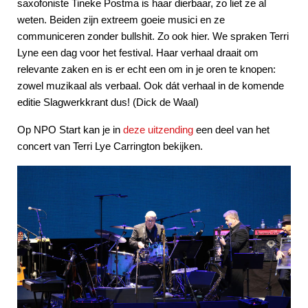
saxofoniste Tineke Postma is haar dierbaar, zo liet ze al
weten. Beiden zijn extreem goeie musici en ze
communiceren zonder bullshit. Zo ook hier. We spraken Terri
Lyne een dag voor het festival. Haar verhaal draait om
relevante zaken en is er echt een om in je oren te knopen:
zowel muzikaal als verbaal. Ook dát verhaal in de komende
editie Slagwerkkrant dus! (Dick de Waal)
Op NPO Start kan je in
deze uitzending
een deel van het
concert van Terri Lye Carrington bekijken.