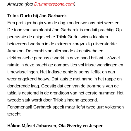
Amazon (foto
Drummerszone.com
)
Trilok Gurtu bij Jan Garbarek
Een prettiger begin van de dag konden we ons niet wensen.
De toon van saxofonist Jan Garbarek is ronduit prachtig. Op
percussie de enige echte Trilok Gurtu, wiens klanken
betoverend werken in de extreem zorgvuldig uitversterkte
Amazon. De combi van allerhande akoestische en
elektronische percussie werkt in deze band briljant - zóveel
ruimte in deze prachtige composities vol frisse wendingen en
timewisselingen. Het Indiase genie is soms lieflijk en dan
weer ongekend heavy. Dat laatste met name in het rappe en
donderende laag. Geestig dat een van de trommels van de
tabla is gestemd in de grondtoon van het eerste nummer. Het
tweede stuk wordt door Trilok zingend geopend.
Fenomenaal! Garbarek speelt maar liefst twee uur: volkomen
terecht.
Håkon Mjåset Johansen, Ola Øverby en Jesper