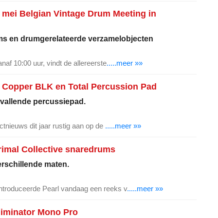
mei Belgian Vintage Drum Meeting in
ms en drumgerelateerde verzamelobjecten
af 10:00 uur, vindt de allereerste
.....meer »»
Copper BLK en Total Percussion Pad
vallende percussiepad.
tnieuws dit jaar rustig aan op de
.....meer »»
imal Collective snaredrums
erschillende maten.
roduceerde Pearl vandaag een reeks v
.....meer »»
liminator Mono Pro