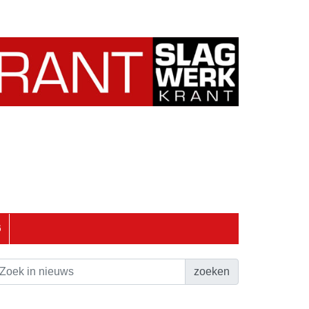
6
zoeken