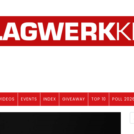
VIDEOS
EVENTS
INDEX
GIVEAWAY
TOP 10
POLL 202