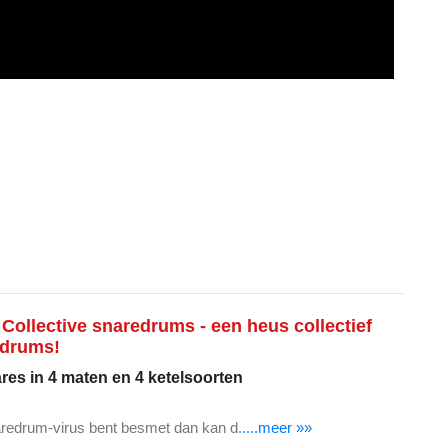
 Collective snaredrums - een heus collectief
edrums!
res in 4 maten en 4 ketelsoorten
aredrum-virus bent besmet dan kan d
.....meer »»