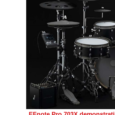
EFnote Pro 703X demonstratie