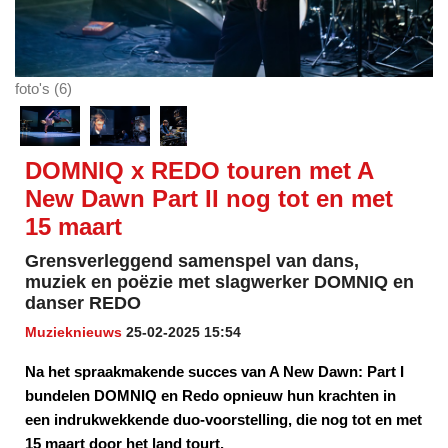
foto's (6)
DOMNIQ x REDO touren met A
New Dawn Part II nog tot en met
15 maart
Grensverleggend samenspel van dans,
muziek en poëzie met slagwerker DOMNIQ en
danser REDO
Muzieknieuws
25-02-2025 15:54
Na het spraakmakende succes van A New Dawn: Part I
bundelen DOMNIQ en Redo opnieuw hun krachten in
een indrukwekkende duo-voorstelling, die nog tot en met
15 maart door het land tourt.