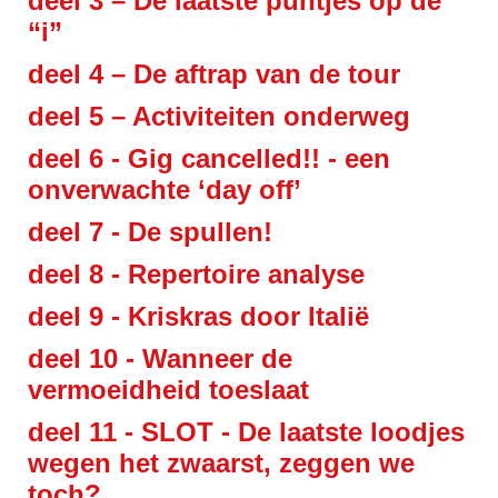
deel 3 –
De laatste puntjes op de
“i”
deel 4 –
De aftrap van de tour
deel 5 –
Activiteiten onderweg
deel 6 - G
ig cancelled!! - een
onverwachte ‘day off’
deel 7 -
De spullen!
deel 8 -
Repertoire analyse
deel 9 -
Kriskras door Italië
deel 10 -
Wanneer de
vermoeidheid toeslaat
deel 11 -
SLOT - De laatste loodjes
wegen het zwaarst, zeggen we
toch?