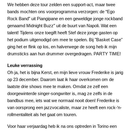
We hebben deze tour zelden een support-act, maar twee
bands mochten ons voorprogramma verzorgen: de “Ego
Rock Band” uit Piangipane en een geweldige jonge rockband
genaamd Midnight Buzz” uit de buurt van Napoli. Wat een
talent! Tijdens onze toegift heeft Stef deze jonge gasten op
het podium uitgenodigd om mee te spelen. Bij "Basket Case"
ging het er flink op los, en halverwege de song heb ik mijn
drumsticks aan hun drummer overgedragen. PARTY TIME!
Leuke verrassing
Oh ja, het is bijna Kerst, en mijn lieve vrouw Frederike is jarig
op 23 december. Daarom laat ik haar overkomen om de
laatste drie shows mee te maken. Omdat ze zelf een
doorgewinterde singer-songwriter is, mag ze zelfs in de
bandbus mee, iets wat we normaal nooit doen! Frederike is
van oorsprong een jazzvocaliste, maar ze heeft een rock-‘n-
rollmentaliteit als het gaat om touren.
Voor haar verjaardag heb ik na ons optreden in Torino een