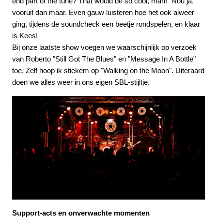
end part of the tune? That would be so cool, man!” Nou ja,
vooruit dan maar. Even gauw luisteren hoe het ook alweer
ging, tijdens de soundcheck een beetje rondspelen, en klaar
is Kees!
Bij onze laatste show voegen we waarschijnlijk op verzoek
van Roberto "Still Got The Blues" en "Message In A Bottle"
toe. Zelf hoop ik stiekem op "Walking on the Moon". Uiteraard
doen we alles weer in ons eigen SBL-stijltje.
Support-acts en onverwachte momenten