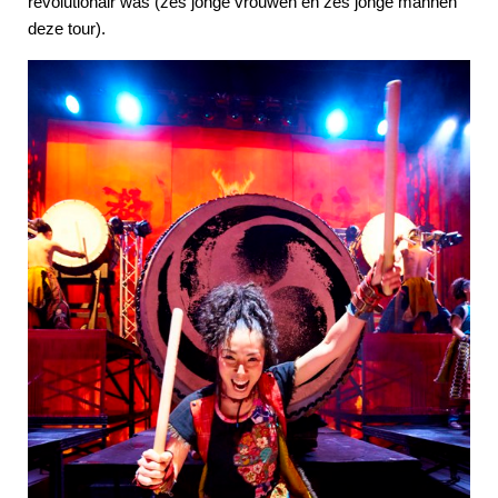
revolutionair was (zes jonge vrouwen en zes jonge mannen
deze tour).