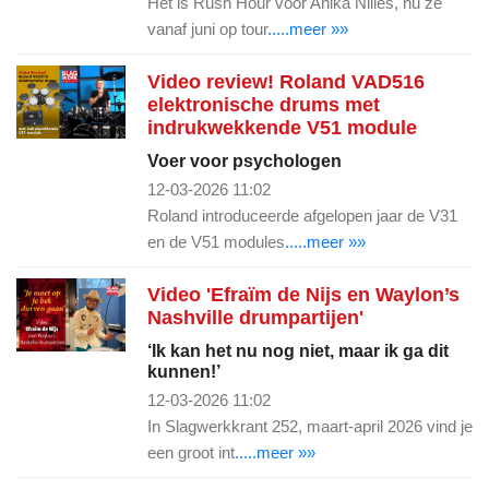
Het is Rush Hour voor Anika Nilles, nu ze
vanaf juni op tour
.....meer »»
Video review! Roland VAD516
elektronische drums met
indrukwekkende V51 module
Voer voor psychologen
12-03-2026 11:02
Roland introduceerde afgelopen jaar de V31
en de V51 modules
.....meer »»
Video 'Efraïm de Nijs en Waylon’s
Nashville drumpartijen'
‘Ik kan het nu nog niet, maar ik ga dit
kunnen!’
12-03-2026 11:02
In Slagwerkkrant 252, maart-april 2026 vind je
een groot int
.....meer »»