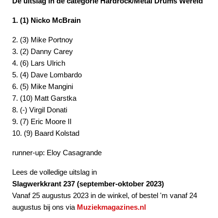
De uitslag in de categorie Hardrock/Metal Drums Wereld
1. (1) Nicko McBrain
2. (3) Mike Portnoy
3. (2) Danny Carey
4. (6) Lars Ulrich
5. (4) Dave Lombardo
6. (5) Mike Mangini
7. (10) Matt Garstka
8. (-) Virgil Donati
9. (7) Eric Moore II
10. (9) Baard Kolstad
runner-up: Eloy Casagrande
Lees de volledige uitslag in
Slagwerkkrant 237 (september-oktober 2023)
Vanaf 25 augustus 2023 in de winkel, of bestel 'm vanaf 24
augustus bij ons via
Muziekmagazines.nl