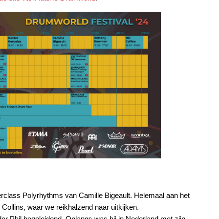
rclass Polyrhythms van Camille Bigeault. Helemaal aan het
c Collins, waar we reikhalzend naar uitkijken.
vader Phil begeleidend. Onlangs was hij in Nederland met zijn