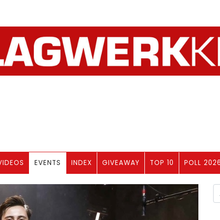
VIDEOS
EVENTS
INDEX
GIVEAWAY
TOP 10
POLL 202