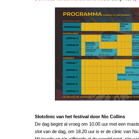
Slotclinic van het festival door Nic Collins
De dag begint al vroeg om 10.00 uur met een maste
slot van de dag, om 18.20 uur is er de clinic van Ni
Hij tourde op z’n vijftiende al de wereld rond, zijn 