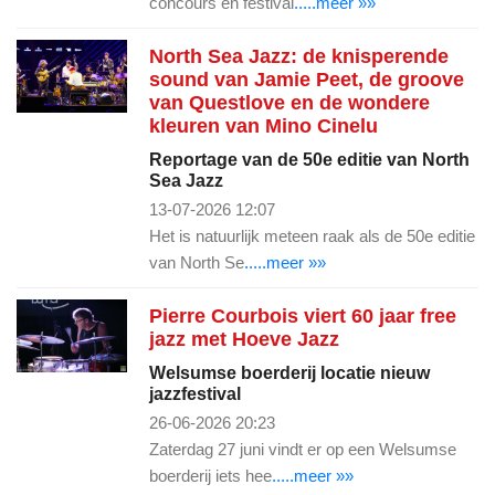
concours én festival
.....meer »»
North Sea Jazz: de knisperende
sound van Jamie Peet, de groove
van Questlove en de wondere
kleuren van Mino Cinelu
Reportage van de 50e editie van North
Sea Jazz
13-07-2026 12:07
Het is natuurlijk meteen raak als de 50e editie
van North Se
.....meer »»
Pierre Courbois viert 60 jaar free
jazz met Hoeve Jazz
Welsumse boerderij locatie nieuw
jazzfestival
26-06-2026 20:23
Zaterdag 27 juni vindt er op een Welsumse
boerderij iets hee
.....meer »»