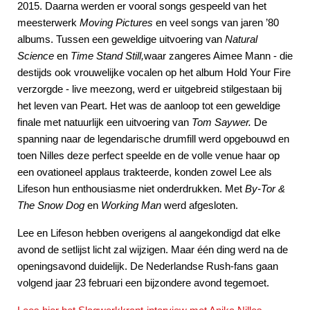
2015. Daarna werden er vooral songs gespeeld van het
meesterwerk
Moving Pictures
en veel songs van jaren ’80
albums. Tussen een geweldige uitvoering van
Natural
Science
en
Time Stand Still,
waar zangeres Aimee Mann - die
destijds ook vrouwelijke vocalen op het album Hold Your Fire
verzorgde - live meezong, werd er uitgebreid stilgestaan bij
het leven van Peart. Het was de aanloop tot een geweldige
finale met natuurlijk een uitvoering van
Tom Saywer.
De
spanning naar de legendarische drumfill werd opgebouwd en
toen Nilles deze perfect speelde en de volle venue haar op
een ovationeel applaus trakteerde, konden zowel Lee als
Lifeson hun enthousiasme niet onderdrukken. Met
By-Tor &
The Snow Dog
en
Working Man
werd afgesloten.
Lee en Lifeson hebben overigens al aangekondigd dat elke
avond de setlijst licht zal wijzigen. Maar één ding werd na de
openingsavond duidelijk. De Nederlandse Rush-fans gaan
volgend jaar 23 februari een bijzondere avond tegemoet.