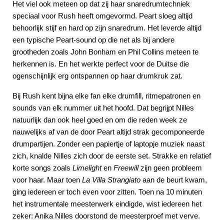
Het viel ook meteen op dat zij haar snaredrumtechniek
speciaal voor Rush heeft omgevormd. Peart sloeg altijd
behoorlijk stijf en hard op zijn snaredrum. Het leverde altijd
een typische Peart-sound op die net als bij andere
grootheden zoals John Bonham en Phil Collins meteen te
herkennen is. En het werkte perfect voor de Duitse die
ogenschijnlijk erg ontspannen op haar drumkruk zat.
Bij Rush kent bijna elke fan elke drumfill, ritmepatronen en
sounds van elk nummer uit het hoofd. Dat begrijpt Nilles
natuurlijk dan ook heel goed en om die reden week ze
nauwelijks af van de door Peart altijd strak gecomponeerde
drumpartijen. Zonder een papiertje of laptopje muziek naast
zich, knalde Nilles zich door de eerste set. Strakke en relatief
korte songs zoals
Limelight
en
Freewill
zijn geen probleem
voor haar. Maar toen
La Villa Strangiato
aan de beurt kwam,
ging iedereen er toch even voor zitten. Toen na 10 minuten
het instrumentale meesterwerk eindigde, wist iedereen het
zeker: Anika Nilles doorstond de meesterproef met verve.