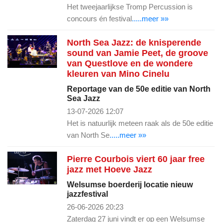
Het tweejaarlijkse Tromp Percussion is
concours én festival
.....meer »»
North Sea Jazz: de knisperende
sound van Jamie Peet, de groove
van Questlove en de wondere
kleuren van Mino Cinelu
Reportage van de 50e editie van North
Sea Jazz
13-07-2026 12:07
Het is natuurlijk meteen raak als de 50e editie
van North Se
.....meer »»
Pierre Courbois viert 60 jaar free
jazz met Hoeve Jazz
Welsumse boerderij locatie nieuw
jazzfestival
26-06-2026 20:23
Zaterdag 27 juni vindt er op een Welsumse