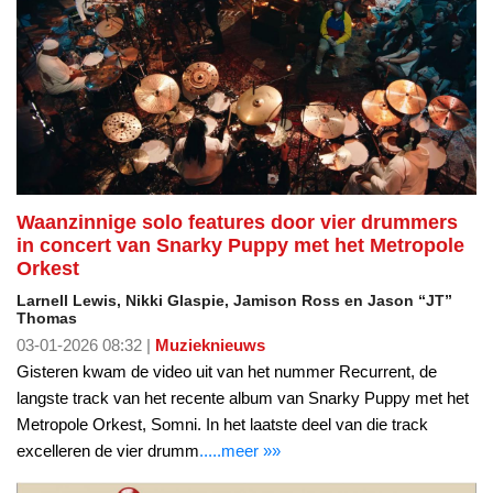
Waanzinnige solo features door vier drummers
in concert van Snarky Puppy met het Metropole
Orkest
Larnell Lewis, Nikki Glaspie, Jamison Ross en Jason “JT”
Thomas
03-01-2026 08:32 |
Muzieknieuws
Gisteren kwam de video uit van het nummer Recurrent, de
langste track van het recente album van Snarky Puppy met het
Metropole Orkest, Somni. In het laatste deel van die track
excelleren de vier drumm
.....meer »»