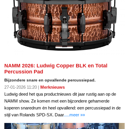
NAMM 2026: Ludwig Copper BLK en Total
Percussion Pad
Bijzondere snare en opvallende percussiepad.
27-01-2026 11:20 |
Merknieuws
Ludwig deed het qua productnieuws dit jaar rustig aan op de
NAMM show. Ze komen met een bijzondere gehamerde
koperen snaredrum én heel opvallend: een percussiepad in de
stijl van Rolands SPD-SX. Daar
.....meer »»