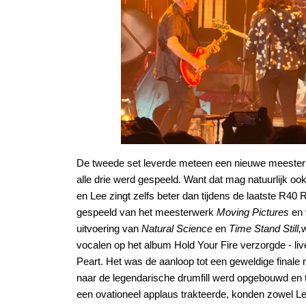
De tweede set leverde meteen een nieuwe meesterp
alle drie werd gespeeld. Want dat mag natuurlijk oo
en Lee zingt zelfs beter dan tijdens de laatste R40
gespeeld van het meesterwerk
Moving Pictures
en 
uitvoering van
Natural Science
en
Time Stand Still,
w
vocalen op het album Hold Your Fire verzorgde - liv
Peart. Het was de aanloop tot een geweldige finale 
naar de legendarische drumfill werd opgebouwd en t
een ovationeel applaus trakteerde, konden zowel L