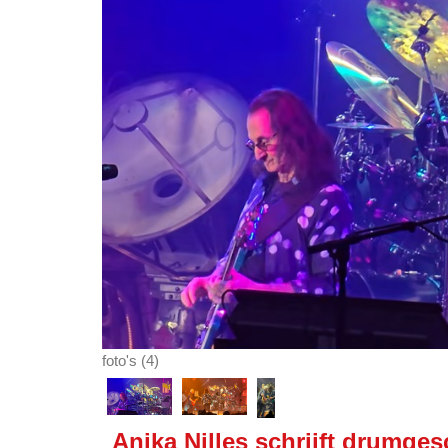
foto's (4)
Anika Nilles schrijft drumges