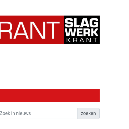
6
zoeken