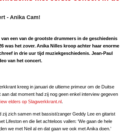
rt - Anika Cam!
n van een van de grootste drummers in de geschiedenis
 was het zover. Anika Nilles kroop achter haar enorme
hreef in drie uur tijd muziekgeschiedenis. Jean-Paul
deo van het concert.
rkkrant kreeg in januari de ultieme primeur om de Duitse
 Tot aan dat moment had zij nog geen enkel interview gegeven
view elders op Slagwerkkrant.nl
.
d zij zich samen met bassist/zanger Geddy Lee en gitarist
t Lifeston en die liet achteloos vallen: ‘We gaan de hele
eden we met Neil al en dat gaan we ook met Anika doen.’