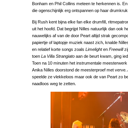
Bonham en Phil Collins meteen te herkennen is. En 
die ogenschijnlijk erg ontspannen op haar drumkruk
Bij Rush kent bijna elke fan elke drumfill, ritmepa
uit het hoofd. Dat begrijpt Nilles natuurlijk dan oo
nauwelijks af van de door Peart altijd strak gecom
papiertje of laptopje muziek naast zich, knalde Nille
en relatief korte songs zoals
Limelight
en
Freewill
zi
toen
La Villa Strangiato
aan de beurt kwam, ging iede
Toen na 10 minuten het instrumentale meesterwerk e
Anika Nilles doorstond de meesterproef met verve. 
speelde ze vlekkeloos maar ook de van Peart zo b
naadloos weg te zetten.