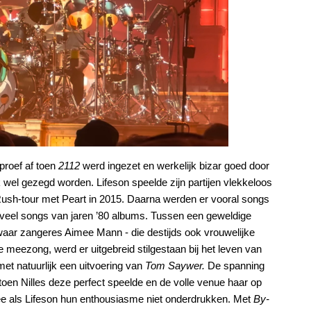
roef af toen
2112
werd ingezet en werkelijk bizar goed door
k wel gezegd worden. Lifeson speelde zijn partijen vlekkeloos
 Rush-tour met Peart in 2015. Daarna werden er vooral songs
veel songs van jaren ’80 albums. Tussen een geweldige
aar zangeres Aimee Mann - die destijds ook vrouwelijke
e meezong, werd er uitgebreid stilgestaan bij het leven van
met natuurlijk een uitvoering van
Tom Saywer.
De spanning
oen Nilles deze perfect speelde en de volle venue haar op
ee als Lifeson hun enthousiasme niet onderdrukken. Met
By-