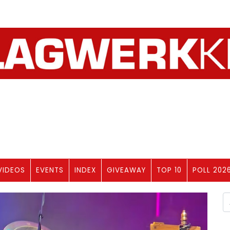
VIDEOS
EVENTS
INDEX
GIVEAWAY
TOP 10
POLL 202