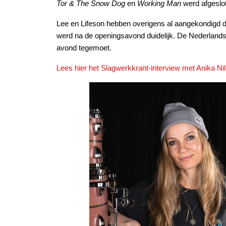
Tor & The Snow Dog
en
Working Man
werd afgeslo
Lee en Lifeson hebben overigens al aangekondigd dat
werd na de openingsavond duidelijk. De Nederlands
avond tegemoet.
Lees hier het Slagwerkkrant-interview met Anika Nil