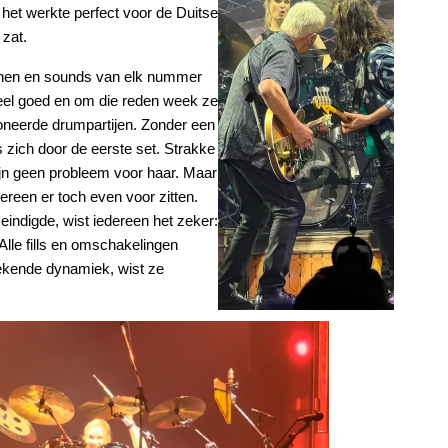
het werkte perfect voor de Duitse
 zat.
tronen en sounds van elk nummer
k heel goed en om die reden week ze
poneerde drumpartijen. Zonder een
s zich door de eerste set. Strakke
jn geen probleem voor haar. Maar
reen er toch even voor zitten.
indigde, wist iedereen het zeker:
Alle fills en omschakelingen
ekende dynamiek, wist ze