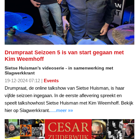
Drumpraat Seizoen 5 is van start gegaan met
Kim Weemhoff
Sietse Huisman's videoserie - in samenwerking met
Slagwerkkrant
19-12-2024 07:12 |
Events
Drumpraat, de online talkshow van Sietse Huisman, is haar
vijfde seizoen ingegaan. In de eerste aflevering spreekt en
speelt talkshowhost Sietse Huisman met Kim Weemhoff. Bekijk
hier op Slagwerkkrant.
.....meer »»