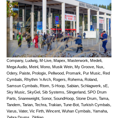
Company, Ludwig, M-Live, Mapex, Masterwork, Medeli,
Mega Audio, Meinl, Mono, Musik Wein, My Groove, Nux,
Odery, Paiste, Prologix, Pellwood, Promark, Pur Music, Red
Cymbals, Rhythm ’n Arch, Rogers, Rohema, Roland,
Samsun Cymbals, Rtom, S-Hoop, Sabian, Schlagwerk, sE,
Sky Music, SkyGel, Sib Systems, Slingerland, SPO Drum
Parts, Snareweight, Sonor, SoundHoop, Stone Drum, Tama,
Tandem, Tarian, Techra, Trakian, Tune-Bot, Turkish Cymbals,
Varus, Vater, Vic Firth, Wincent, Wuhan Cymbals, Yamaha,
Zebra Drums, Zildjian