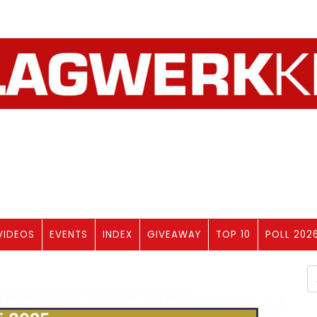
VIDEOS
EVENTS
INDEX
GIVEAWAY
TOP 10
POLL 202