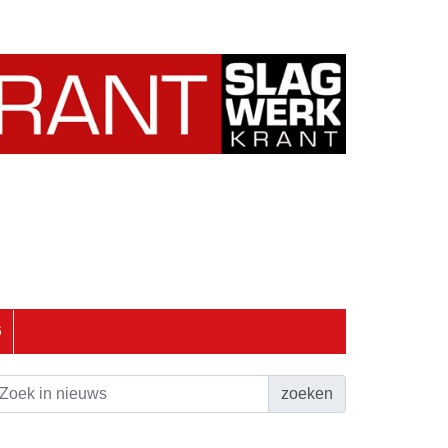
6
zoeken