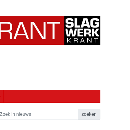
6
zoeken