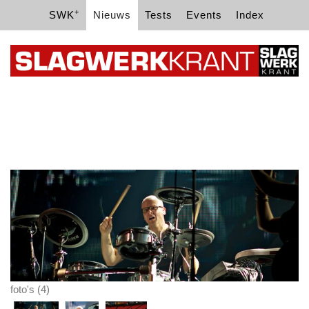
+
SWK
Nieuws
Tests
Events
Index
foto's (4)