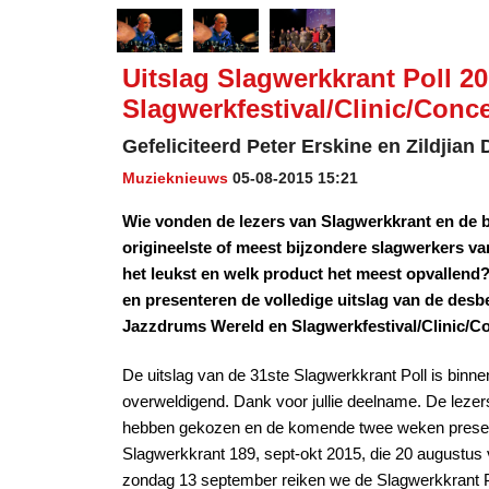
Uitslag Slagwerkkrant Poll 20
Slagwerkfestival/Clinic/Conce
Gefeliciteerd Peter Erskine en Zildjian 
Muzieknieuws
05-08-2015 15:21
Wie vonden de lezers van Slagwerkkrant en de b
origineelste of meest bijzondere slagwerkers 
het leukst en welk product het meest opvalle
en presenteren de volledige uitslag van de des
Jazzdrums Wereld en Slagwerkfestival/Clinic/Co
De uitslag van de 31ste Slagwerkkrant Poll is binn
overweldigend. Dank voor jullie deelname. De leze
hebben gekozen en de komende twee weken present
Slagwerkkrant 189, sept-okt 2015, die 20 augustus v
zondag 13 september reiken we de Slagwerkkrant Poll