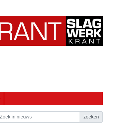
6
zoeken