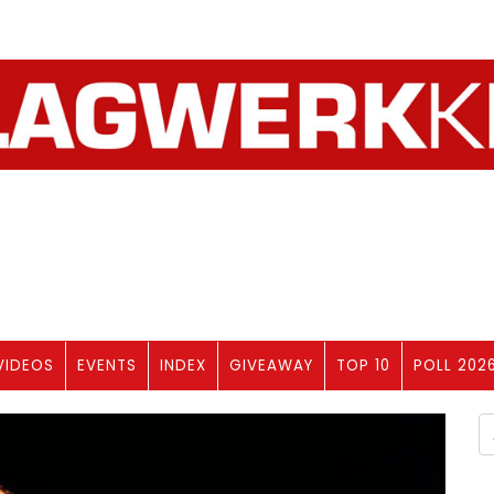
VIDEOS
EVENTS
INDEX
GIVEAWAY
TOP 10
POLL 202