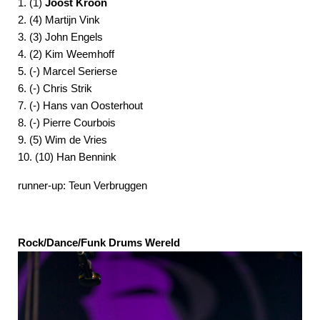
1. (1)
Joost Kroon
2. (4) Martijn Vink
3. (3) John Engels
4. (2) Kim Weemhoff
5. (-) Marcel Serierse
6. (-) Chris Strik
7. (-) Hans van Oosterhout
8. (-) Pierre Courbois
9. (5) Wim de Vries
10. (10) Han Bennink
runner-up: Teun Verbruggen
Rock/Dance/Funk Drums Wereld