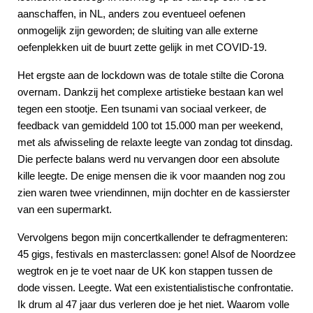
aanschaffen, in NL, anders zou eventueel oefenen
onmogelijk zijn geworden; de sluiting van alle externe
oefenplekken uit de buurt zette gelijk in met COVID-19.
Het ergste aan de lockdown was de totale stilte die Corona
overnam. Dankzij het complexe artistieke bestaan kan wel
tegen een stootje. Een tsunami van sociaal verkeer, de
feedback van gemiddeld 100 tot 15.000 man per weekend,
met als afwisseling de relaxte leegte van zondag tot dinsdag.
Die perfecte balans werd nu vervangen door een absolute
kille leegte. De enige mensen die ik voor maanden nog zou
zien waren twee vriendinnen, mijn dochter en de kassierster
van een supermarkt.
Vervolgens begon mijn concertkallender te defragmenteren:
45 gigs, festivals en masterclassen: gone! Alsof de Noordzee
wegtrok en je te voet naar de UK kon stappen tussen de
dode vissen. Leegte. Wat een existentialistische confrontatie.
Ik drum al 47 jaar dus verleren doe je het niet. Waarom volle