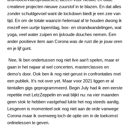
creatieve projecten nieuwe zuurstof in te blazen. En dat alles
zonder schuldgevoel want de lockdown biedt je een zee van
tijd. En om de totale waanzin helemaal af te houden dwong ik
mezelf een uurtje lopen/dag, bos- en strandwandelingen, wat
yoga, veel water zuipen en ijskoude douches nemen. Een
ander positieve item aan Corona was de rust die je jouw oren
en je lijf gunt.
Nee, Ik ben ondertussen nog niet live aan’t spelen, maar er
gaan in het najaar al wel concerten, masterclasses en
demo’s door. Ook ben ik nog niet gerust in confrontaties met
een publiek. It’s not over yet. Maar voor 2021 liggen er al
tientallen gigs geprogrammeerd. Begin July had ik een eerste
repetitie met LetzZeppelin en wat blijkt nu: na vier maanden
geen stok te hebben vastgehad lukte het nog steeds aardig.
Lesgeven is momenteel ook nog niet aan de orde vanwege
Corona maar ik overweeg toch de optie om in de toekomst
onlinelessen te geven.