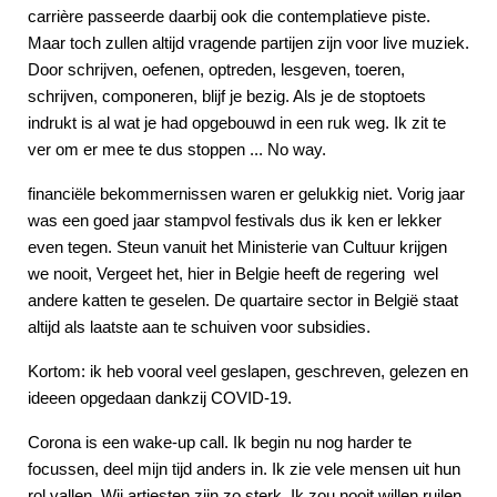
carrière passeerde daarbij ook die contemplatieve piste.
Maar toch zullen altijd vragende partijen zijn voor live muziek.
Door schrijven, oefenen, optreden, lesgeven, toeren,
schrijven, componeren, blijf je bezig. Als je de stoptoets
indrukt is al wat je had opgebouwd in een ruk weg. Ik zit te
ver om er mee te dus stoppen ... No way.
financiële bekommernissen waren er gelukkig niet. Vorig jaar
was een goed jaar stampvol festivals dus ik ken er lekker
even tegen. Steun vanuit het Ministerie van Cultuur krijgen
we nooit, Vergeet het, hier in Belgie heeft de regering wel
andere katten te geselen. De quartaire sector in België staat
altijd als laatste aan te schuiven voor subsidies.
Kortom: ik heb vooral veel geslapen, geschreven, gelezen en
ideeen opgedaan dankzij COVID-19.
Corona is een wake-up call. Ik begin nu nog harder te
focussen, deel mijn tijd anders in. Ik zie vele mensen uit hun
rol vallen. Wij artiesten zijn zo sterk. Ik zou nooit willen ruilen.