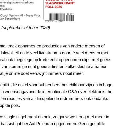
9 (september-oktober 2020)
ntal track opnames en producties van andere mensen of
dskwaliteit en té veel livestreams door té veel mensen met
ooral ook toegelegd op korte echt opgenomen clips met goeie
eb van sommige echt goeie artiesten zulke slechte amateur
at je online doet verdwijnt immers nooit meer.
ikt, die enkel voor subscribers beschikbaar zijn en in hoge
n op woensdagavond de internationale Q&A over elektronische
 en reacties van al die spelende e-drummers ook ondanks
 op de pols.
e single uitgebracht en ook, zo gauw we terug met meer in
et bassist gabber Axl Peleman opgenomen. Geen gesplitte