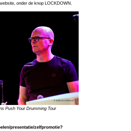
p de website, onder de knop LOCKDOWN.
dens Push Your Drumming Tour
elen/presentatie/zelfpromotie?