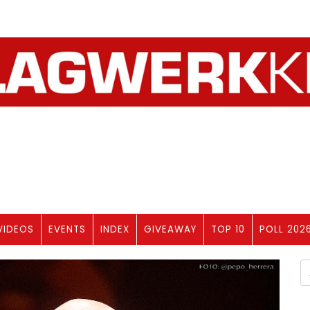
VIDEOS
EVENTS
INDEX
GIVEAWAY
TOP 10
POLL 202