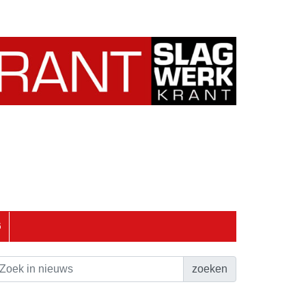
6
zoeken