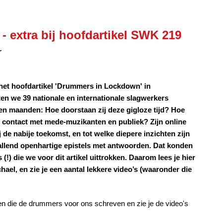
 extra bij hoofdartikel SWK 219
r
 het hoofdartikel 'Drummers in Lockdown' in
en we 39 nationale en internationale slagwerkers
pen maanden: Hoe doorstaan zij deze gigloze tijd? Hoe
j contact met mede-muzikanten en publiek? Zijn online
 de nabije toekomst, en tot welke diepere inzichten zijn
llend openhartige epistels met antwoorden. Dat konden
s (!) die we voor dit artikel uittrokken. Daarom lees je hier
ael, en zie je een aantal lekkere video’s (waaronder die
len die de drummers voor ons schreven en zie je de video's