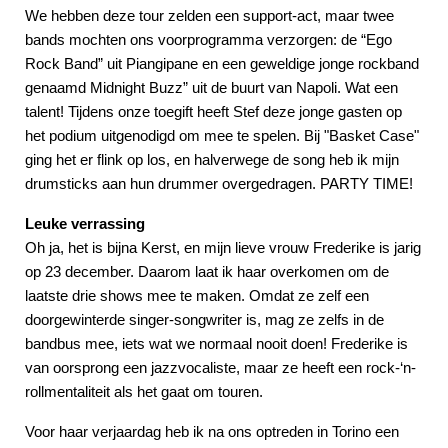
We hebben deze tour zelden een support-act, maar twee
bands mochten ons voorprogramma verzorgen: de “Ego
Rock Band” uit Piangipane en een geweldige jonge rockband
genaamd Midnight Buzz” uit de buurt van Napoli. Wat een
talent! Tijdens onze toegift heeft Stef deze jonge gasten op
het podium uitgenodigd om mee te spelen. Bij "Basket Case"
ging het er flink op los, en halverwege de song heb ik mijn
drumsticks aan hun drummer overgedragen. PARTY TIME!
Leuke verrassing
Oh ja, het is bijna Kerst, en mijn lieve vrouw Frederike is jarig
op 23 december. Daarom laat ik haar overkomen om de
laatste drie shows mee te maken. Omdat ze zelf een
doorgewinterde singer-songwriter is, mag ze zelfs in de
bandbus mee, iets wat we normaal nooit doen! Frederike is
van oorsprong een jazzvocaliste, maar ze heeft een rock-‘n-
rollmentaliteit als het gaat om touren.
Voor haar verjaardag heb ik na ons optreden in Torino een