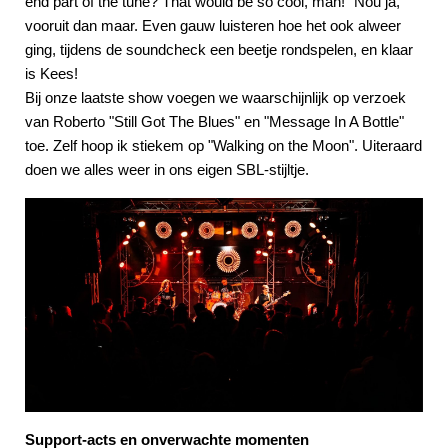
end part of the tune? That would be so cool, man!” Nou ja,
vooruit dan maar. Even gauw luisteren hoe het ook alweer
ging, tijdens de soundcheck een beetje rondspelen, en klaar
is Kees!
Bij onze laatste show voegen we waarschijnlijk op verzoek
van Roberto "Still Got The Blues" en "Message In A Bottle"
toe. Zelf hoop ik stiekem op "Walking on the Moon". Uiteraard
doen we alles weer in ons eigen SBL-stijltje.
Support-acts en onverwachte momenten