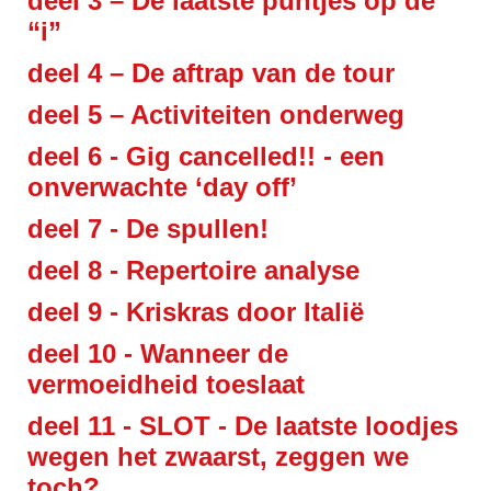
deel 3 –
De laatste puntjes op de
“i”
deel 4 –
De aftrap van de tour
deel 5 –
Activiteiten onderweg
deel 6 - G
ig cancelled!! - een
onverwachte ‘day off’
deel 7 -
De spullen!
deel 8 -
Repertoire analyse
deel 9 -
Kriskras door Italië
deel 10 -
Wanneer de
vermoeidheid toeslaat
deel 11 -
SLOT - De laatste loodjes
wegen het zwaarst, zeggen we
toch?