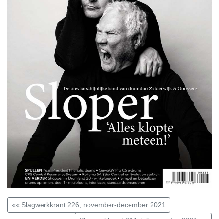
«« Slagwerkkrant 226, november-december 2021