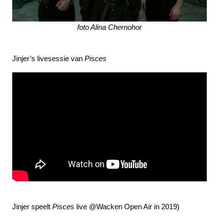
foto Alina Chernohor
Jinjer’s livesessie van
Pisces
Jinjer speelt
Pisces
live @Wacken Open Air in 2019)