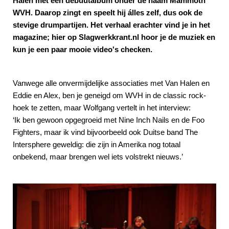
Halen met een debuutalbum onder de naam Mammoth
WVH. Daarop zingt en speelt hij álles zelf, dus ook de
stevige drumpartijen. Het verhaal erachter vind je in het
magazine; hier op Slagwerkkrant.nl hoor je de muziek en
kun je een paar mooie video's checken.
Vanwege alle onvermijdelijke associaties met Van Halen en
Eddie en Alex, ben je geneigd om WVH in de classic rock-
hoek te zetten, maar Wolfgang vertelt in het interview:
‘Ik ben gewoon opgegroeid met Nine Inch Nails en de Foo
Fighters, maar ik vind bijvoorbeeld ook Duitse band The
Intersphere geweldig: die zijn in Amerika nog totaal
onbekend, maar brengen wel iets volstrekt nieuws.’