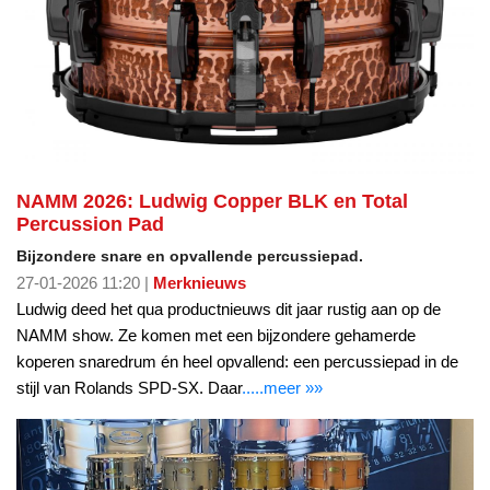
NAMM 2026: Ludwig Copper BLK en Total
Percussion Pad
Bijzondere snare en opvallende percussiepad.
27-01-2026 11:20 |
Merknieuws
Ludwig deed het qua productnieuws dit jaar rustig aan op de
NAMM show. Ze komen met een bijzondere gehamerde
koperen snaredrum én heel opvallend: een percussiepad in de
stijl van Rolands SPD-SX. Daar
.....meer »»