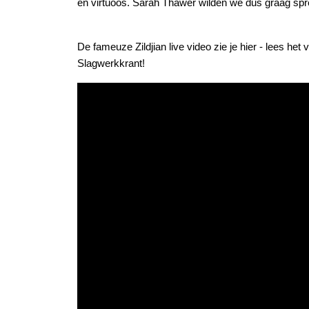
én virtuoos. Sarah Thawer wilden we dus gráág spr
De fameuze Zildjian live video zie je hier - lees het
Slagwerkkrant!