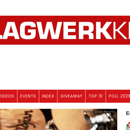
VIDEOS
EVENTS
INDEX
GIVEAWAY
TOP 10
POLL 202
E