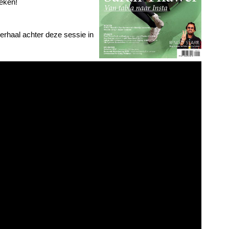
eken!
 verhaal achter deze sessie in