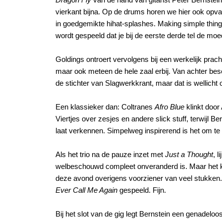
vierkant bijna. Op de drums horen we hier ook opva
in goedgemikte hihat-splashes. Making simple thing
wordt gespeeld dat je bij de eerste derde tel de mo
Goldings ontroert vervolgens bij een werkelijk pracht
maar ook meteen de hele zaal erbij. Van achter bes
de stichter van Slagwerkkrant, maar dat is wellicht
Een klassieker dan: Coltranes
Afro Blue
klinkt door 
Viertjes over zesjes en andere slick stuff, terwijl B
laat verkennen. Simpelweg inspirerend is het om te
Als het trio na de pauze inzet met
Just a Thought
, 
welbeschouwd compleet onveranderd is. Maar het kli
deze avond overigens voorziener van veel stukken
Ever Call Me Again
gespeeld. Fijn.
Bij het slot van de gig legt Bernstein een genadelo