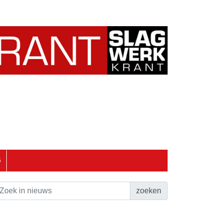
6
zoeken