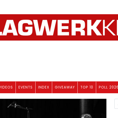
VIDEOS
EVENTS
INDEX
GIVEAWAY
TOP 10
POLL 202