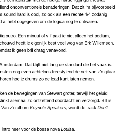
llend onconventionele benaderingen. Dat zit ‘m bijvoorbeeld
s sound hard is cool, zo ook als een rechte 4/4 zodanig
ed al hebt opgegeven om de logica nog te ontwaren.
ig outro. Een minuut of vijf pakt ie niet alleen het podium,
chouwd heeft ie eigenlijk best veel weg van Erk Willemsen,
 omdat ik geen bril draag vanavond.
Amsterdam. Dat blijft niet lang de standard die het vaak is.
ernstein nog even achteloos freestylend de nek van z’n gitaar
 horen hoe je drums zo de lead kunt laten nemen.
lijken de bewegingen van Stewart groter, terwijl het geluid
nkt allemaal zo ontzettend doordacht en verzorgd. Bill is
. Van z’n album
Keynote Speakers
, wordt de track
Don’t
os intro neer voor de bossa nova
Louisa
.