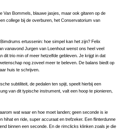
ine Van Bommels, blauwe jasjes, maar ook gitaren op de
 een college bij de overburen, het Conservatorium van
Bimdrums ertussenin: hoe simpel kan het zijn? Felix
an vanavond Jurgen van Loenhout wenst ons heel veel
an dit trio min of meer hetzelfde gebleven. Je krijgt in dat
e wetenschap nog zoveel meer te beleven. De balans biedt op
ar huis te schrijven.
 subtiliteit, de pedalen ten spijt, speelt hierbij een
ng van dit typische instrument, valt een hoop te pionieren,
 waarom wat waar en hoe moet landen; geen seconde is ie
ssen hihat en ride, super accuraat en trefzeker. Een flinterdunne
rvend binnen een seconde. En de rimclicks klinken zoals je die