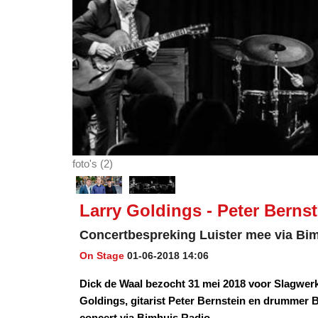
foto's (2)
Larry Goldings - Peter Bernste
Concertbespreking Luister mee via Bi
On Stage
01-06-2018 14:06
Dick de Waal bezocht 31 mei 2018 voor Slagwer
Goldings, gitarist Peter Bernstein en drummer Bil
concert via Bimhuis Radio.