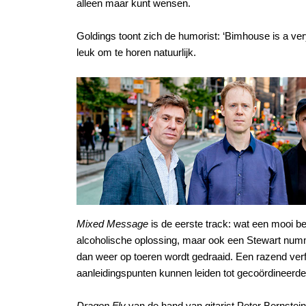
alleen maar kunt wensen.
Goldings toont zich de humorist: ‘Bimhouse is a very
leuk om te horen natuurlijk.
Mixed Message
is de eerste track: wat een mooi 
alcoholische oplossing, maar ook een Stewart nummer,
dan weer op toeren wordt gedraaid. Een razend verfi
aanleidingspunten kunnen leiden tot gecoördineerde
Dragon Fly
van de hand van gitarist Peter Bernstein,