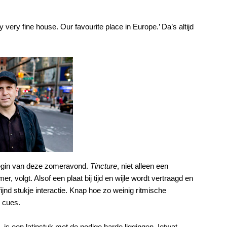
 very fine house. Our favourite place in Europe.’ Da’s altijd
begin van deze zomeravond.
Tincture
, niet alleen een
 volgt. Alsof een plaat bij tijd en wijle wordt vertraagd en
jnd stukje interactie. Knap hoe zo weinig ritmische
 cues.
 is een latinstuk met de nodige harde liggingen. Ietwat