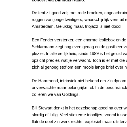
De tent zit goed vol; met rode broeken, cognacbru
ruggen van jonge twintigers, waarschijnlijk vers uit
Amsterdam. Gelukkig maar, triojazz is niet dood.
Een Fender versterker, een enorme lesliebox en de 
Schlarmann zegt nog even gedag en de gastheer v
plezier. In alle eerlijkheid, sinds 1989 is het geluid v
opzicht precies wat je verwacht. Toch is er met di
zich al genoeg stof om een mooie lange brief over na
De Hammond, intrinsiek niet bekend om z’n dynamische
onverwachte maar belangrijke rol. In de beschräncku
zo leren we van Goldings.
Bill Stewart denkt in het gezelschap goed na over
slordig of lullig. Veel stiekeme triooltjes, vooral tu
flatride doet z’n werk rechts, explosief maar uitste