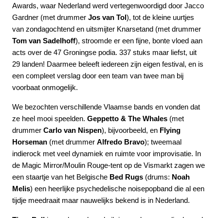
Awards, waar Nederland werd vertegenwoordigd door Jacco
Gardner (met drummer
Jos van Tol
), tot de kleine uurtjes
van zondagochtend en uitsmijter Knarsetand (met drummer
Tom van Sadelhoff
), stroomde er een fijne, bonte vloed aan
acts over de 47 Groningse podia. 337 stuks maar liefst, uit
29 landen! Daarmee beleeft iedereen zijn eigen festival, en is
een compleet verslag door een team van twee man bij
voorbaat onmogelijk.
We bezochten verschillende Vlaamse bands en vonden dat
ze heel mooi speelden.
Geppetto & The Whales
(met
drummer
Carlo van Nispen
), bijvoorbeeld, en
Flying
Horseman
(met drummer
Alfredo Bravo
); tweemaal
indierock met veel dynamiek en ruimte voor improvisatie. In
de Magic Mirror/Moulin Rouge-tent op de Vismarkt zagen we
een staartje van het Belgische
Bed Rugs
(drums:
Noah
Melis
) een heerlijke psychedelische noisepopband die al een
tijdje meedraait maar nauwelijks bekend is in Nederland.