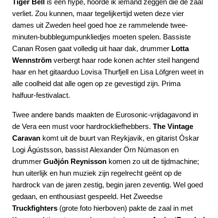
Tiger Bell
is een hype, hoorde ik iemand zeggen die de zaal
verliet. Zou kunnen, maar tegelijkertijd weten deze vier
dames uit Zweden heel goed hoe ze rammelende twee-
minuten-bubblegumpunkliedjes moeten spelen. Bassiste
Canan Rosen gaat volledig uit haar dak, drummer
Lotta
Wennström
verbergt haar rode konen achter steil hangend
haar en het gitaarduo Lovisa Thurfjell en Lisa Löfgren weet in
alle coolheid dat alle ogen op ze gevestigd zijn. Prima
halfuur-festivalact.
Twee andere bands maakten de Eurosonic-vrijdagavond in
de Vera een must voor hardrockliefhebbers.
The Vintage
Caravan
komt uit de buurt van Reykjavik, en gitarist Óskar
Logi Ágústsson, bassist Alexander Örn Númason en
drummer
Guðjón Reynisson
komen zo uit de tijdmachine;
hun uiterlijk en hun muziek zijn regelrecht geënt op de
hardrock van de jaren zestig, begin jaren zeventig. Wel goed
gedaan, en enthousiast gespeeld. Het Zweedse
Truckfighters
(grote foto hierboven) pakte de zaal in met