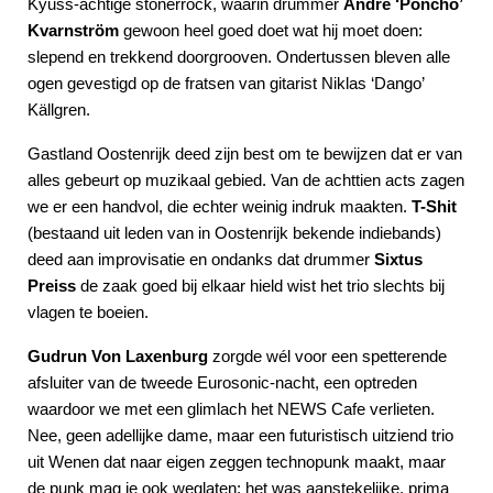
Kyuss-achtige stonerrock, waarin drummer
Andre ‘Poncho’
Kvarnström
gewoon heel goed doet wat hij moet doen:
slepend en trekkend doorgrooven. Ondertussen bleven alle
ogen gevestigd op de fratsen van gitarist Niklas ‘Dango’
Källgren.
Gastland Oostenrijk deed zijn best om te bewijzen dat er van
alles gebeurt op muzikaal gebied. Van de achttien acts zagen
we er een handvol, die echter weinig indruk maakten.
T-Shit
(bestaand uit leden van in Oostenrijk bekende indiebands)
deed aan improvisatie en ondanks dat drummer
Sixtus
Preiss
de zaak goed bij elkaar hield wist het trio slechts bij
vlagen te boeien.
Gudrun Von Laxenburg
zorgde wél voor een spetterende
afsluiter van de tweede Eurosonic-nacht, een optreden
waardoor we met een glimlach het NEWS Cafe verlieten.
Nee, geen adellijke dame, maar een futuristisch uitziend trio
uit Wenen dat naar eigen zeggen technopunk maakt, maar
de punk mag je ook weglaten: het was aanstekelijke, prima