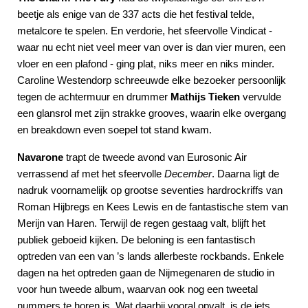
beetje als enige van de 337 acts die het festival telde,
metalcore te spelen. En verdorie, het sfeervolle Vindicat -
waar nu echt niet veel meer van over is dan vier muren, een
vloer en een plafond - ging plat, niks meer en niks minder.
Caroline Westendorp schreeuwde elke bezoeker persoonlijk
tegen de achtermuur en drummer
Mathijs Tieken
vervulde
een glansrol met zijn strakke grooves, waarin elke overgang
en breakdown even soepel tot stand kwam.
Navarone
trapt de tweede avond van Eurosonic Air
verrassend af met het sfeervolle
December
. Daarna ligt de
nadruk voornamelijk op grootse seventies hardrockriffs van
Roman Hijbregs en Kees Lewis en de fantastische stem van
Merijn van Haren. Terwijl de regen gestaag valt, blijft het
publiek geboeid kijken. De beloning is een fantastisch
optreden van een van ’s lands allerbeste rockbands. Enkele
dagen na het optreden gaan de Nijmegenaren de studio in
voor hun tweede album, waarvan ook nog een tweetal
nummers te horen is. Wat daarbij vooral opvalt, is de iets