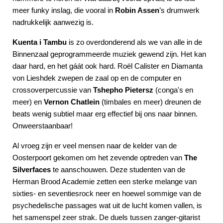
meer funky inslag, die vooral in
Robin Assen
’s drumwerk
nadrukkelijk aanwezig is.
Kuenta i Tambu
is zo overdonderend als we van alle in de
Binnenzaal geprogrammeerde muziek gewend zijn. Het kan
daar hard, en het gáát ook hard. Roël Calister en Diamanta
von Lieshdek zwepen de zaal op en de computer en
crossoverpercussie van
Tshepho Pietersz
(conga's en
meer) en
Vernon Chatlein
(timbales en meer) dreunen de
beats wenig subtiel maar erg effectief bij ons naar binnen.
Onweerstaanbaar!
Al vroeg zijn er veel mensen naar de kelder van de
Oosterpoort gekomen om het zevende optreden van
The
Silverfaces
te aanschouwen. Deze studenten van de
Herman Brood Academie zetten een sterke melange van
sixties- en seventiesrock neer en hoewel sommige van de
psychedelische passages wat uit de lucht komen vallen, is
het samenspel zeer strak. De duels tussen zanger-gitarist