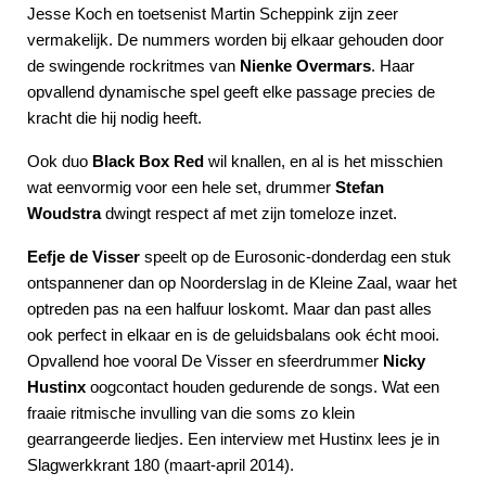
Jesse Koch en toetsenist Martin Scheppink zijn zeer
vermakelijk. De nummers worden bij elkaar gehouden door
de swingende rockritmes van
Nienke Overmars
. Haar
opvallend dynamische spel geeft elke passage precies de
kracht die hij nodig heeft.
Ook duo
Black Box Red
wil knallen, en al is het misschien
wat eenvormig voor een hele set, drummer
Stefan
Woudstra
dwingt respect af met zijn tomeloze inzet.
Eefje de Visser
speelt op de Eurosonic-donderdag een stuk
ontspannener dan op Noorderslag in de Kleine Zaal, waar het
optreden pas na een halfuur loskomt. Maar dan past alles
ook perfect in elkaar en is de geluidsbalans ook écht mooi.
Opvallend hoe vooral De Visser en sfeerdrummer
Nicky
Hustinx
oogcontact houden gedurende de songs. Wat een
fraaie ritmische invulling van die soms zo klein
gearrangeerde liedjes. Een interview met Hustinx lees je in
Slagwerkkrant 180 (maart-april 2014).