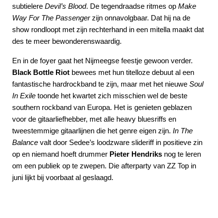
subtielere
Devil’s Blood
. De tegendraadse ritmes op
Make
Way For The Passenger
zijn onnavolgbaar. Dat hij na de
show rondloopt met zijn rechterhand in een mitella maakt dat
des te meer bewonderenswaardig.
En in de foyer gaat het Nijmeegse feestje gewoon verder.
Black Bottle Riot
bewees met hun titelloze debuut al een
fantastische hardrockband te zijn, maar met het nieuwe
Soul
In Exile
toonde het kwartet zich misschien wel de beste
southern rockband van Europa. Het is genieten geblazen
voor de gitaarliefhebber, met alle heavy bluesriffs en
tweestemmige gitaarlijnen die het genre eigen zijn.
In The
Balance
valt door Sedee’s loodzware slideriff in positieve zin
op en niemand hoeft drummer
Pieter Hendriks
nog te leren
om een publiek op te zwepen. Die afterparty van ZZ Top in
juni lijkt bij voorbaat al geslaagd.