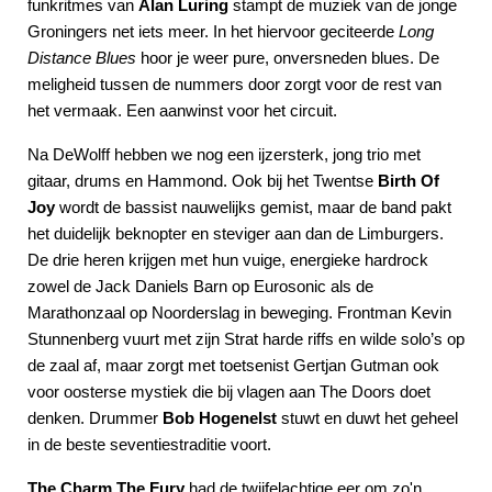
funkritmes van
Alan Luring
stampt de muziek van de jonge
Groningers net iets meer. In het hiervoor geciteerde
Long
Distance Blues
hoor je weer pure, onversneden blues. De
meligheid tussen de nummers door zorgt voor de rest van
het vermaak. Een aanwinst voor het circuit.
Na DeWolff hebben we nog een ijzersterk, jong trio met
gitaar, drums en Hammond. Ook bij het Twentse
Birth Of
Joy
wordt de bassist nauwelijks gemist, maar de band pakt
het duidelijk beknopter en steviger aan dan de Limburgers.
De drie heren krijgen met hun vuige, energieke hardrock
zowel de Jack Daniels Barn op Eurosonic als de
Marathonzaal op Noorderslag in beweging. Frontman Kevin
Stunnenberg vuurt met zijn Strat harde riffs en wilde solo’s op
de zaal af, maar zorgt met toetsenist Gertjan Gutman ook
voor oosterse mystiek die bij vlagen aan The Doors doet
denken. Drummer
Bob Hogenelst
stuwt en duwt het geheel
in de beste seventiestraditie voort.
The Charm The Fury
had de twijfelachtige eer om zo'n