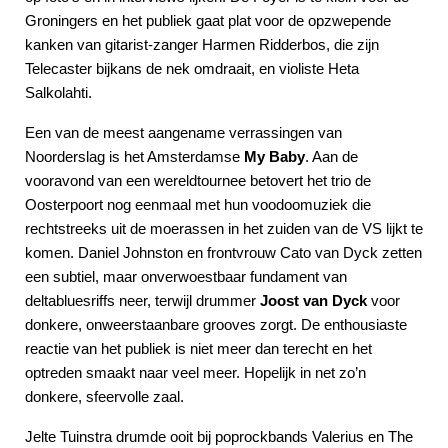
Groningers en het publiek gaat plat voor de opzwepende
kanken van gitarist-zanger Harmen Ridderbos, die zijn
Telecaster bijkans de nek omdraait, en violiste Heta
Salkolahti.
Een van de meest aangename verrassingen van
Noorderslag is het Amsterdamse
My Baby
. Aan de
vooravond van een wereldtournee betovert het trio de
Oosterpoort nog eenmaal met hun voodoomuziek die
rechtstreeks uit de moerassen in het zuiden van de VS lijkt te
komen. Daniel Johnston en frontvrouw Cato van Dyck zetten
een subtiel, maar onverwoestbaar fundament van
deltabluesriffs neer, terwijl drummer
Joost van Dyck
voor
donkere, onweerstaanbare grooves zorgt. De enthousiaste
reactie van het publiek is niet meer dan terecht en het
optreden smaakt naar veel meer. Hopelijk in net zo’n
donkere, sfeervolle zaal.
Jelte Tuinstra drumde ooit bij poprockbands Valerius en The