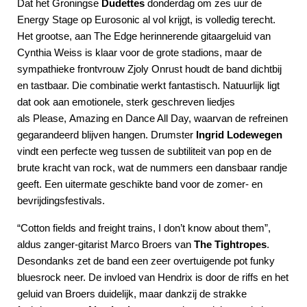
Dat het Groningse
donderdag om zes uur de
Dudettes
Energy Stage op Eurosonic al vol krijgt, is volledig terecht.
Het grootse, aan The Edge herinnerende gitaargeluid van
Cynthia Weiss is klaar voor de grote stadions, maar de
sympathieke frontvrouw Zjoly Onrust houdt de band dichtbij
en tastbaar. Die combinatie werkt fantastisch. Natuurlijk ligt
dat ook aan emotionele, sterk geschreven liedjes
als Please, Amazing en Dance All Day, waarvan de refreinen
gegarandeerd blijven hangen. Drumster
Ingrid Lodewegen
vindt een perfecte weg tussen de subtiliteit van pop en de
brute kracht van rock, wat de nummers een dansbaar randje
geeft. Een uitermate geschikte band voor de zomer- en
bevrijdingsfestivals.
“Cotton fields and freight trains, I don’t know about them”,
aldus zanger-gitarist Marco Broers van
The Tightropes
.
Desondanks zet de band een zeer overtuigende pot funky
bluesrock neer. De invloed van Hendrix is door de riffs en het
geluid van Broers duidelijk, maar dankzij de strakke