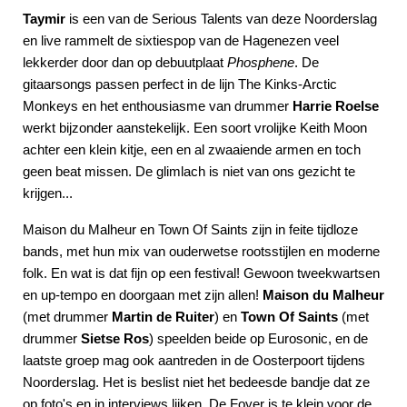
Taymir
is een van de Serious Talents van deze Noorderslag
en live rammelt de sixtiespop van de Hagenezen veel
lekkerder door dan op debuutplaat
Phosphene
. De
gitaarsongs passen perfect in de lijn The Kinks-Arctic
Monkeys en het enthousiasme van drummer
Harrie Roelse
werkt bijzonder aanstekelijk. Een soort vrolijke Keith Moon
achter een klein kitje, een en al zwaaiende armen en toch
geen beat missen. De glimlach is niet van ons gezicht te
krijgen...
Maison du Malheur en Town Of Saints zijn in feite tijdloze
bands, met hun mix van ouderwetse rootsstijlen en moderne
folk. En wat is dat fijn op een festival! Gewoon tweekwartsen
en up-tempo en doorgaan met zijn allen!
Maison du Malheur
(met drummer
Martin de Ruiter
) en
Town Of Saints
(met
drummer
Sietse Ros
) speelden beide op Eurosonic, en de
laatste groep mag ook aantreden in de Oosterpoort tijdens
Noorderslag. Het is beslist niet het bedeesde bandje dat ze
op foto's en in interviews lijken. De Foyer is te klein voor de