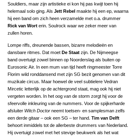
Souldiers, maar zijn artistieke ei kon hij pas kwijt toen hij
helemaal solo ging. Als
Jett Rebel
maakte hij een ep, waarna
hij een band om zich heen verzamelde met o.a. drummer
Rick van Wort
erin. Soulrock waar we zeker meer van
zullen horen.
Lompe riffs, dreunende bassen, bizarre melodieën en
dansbare ritmes. Dat moet
De Staat
zijn. De Nijmeegse
band overtuigt zowel binnen op Noorderslag als buiten op
Eurosonic Air. In een mum van tijd heeft ringmeester Torre
Florim wild ronddansend met zijn SG bezit genomen van dit
muzikale circus. Maar hoewel de veel subtielere Vedran
Mircetic letterlijk op de achtergrond staat, mag ook hij niet
vergeten worden. In het oog van de storm zorgt hij voor de
sfeervolle inkleuring van de nummers. Voor de spijkerharde
afsluiter
Witch Doctor
neemt toetsen- en samplesman zelfs
een derde gitaar – ook een SG – ter hand.
Tim van Delft
behoort inmiddels tot de allerbeste drummers van Nederland.
Hij overtuigt zowel met het stevige beukwerk als het wat