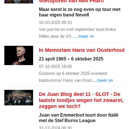
voetsporen van Neil Peart!
Maar eerst is ze nog even op tour met
haar eigen band Nevell
10-10-2025 08:10
Van juni tot en met september tourt Anika
Nilles door de VS
.....meer »»
In Memoriam Hans van Oosterhout
21 april 1965 – 6 oktober 2025
07-10-2025 16:08
Gisteren op 6 oktober 2025 overleed
topdrummer Hans van Oost
.....meer »»
De Juan Blog deel 11 - SLOT - De
laatste loodjes wegen het zwaarst,
zeggen we toch?
Juan van Emmerloot tourt door Italië
met de Stef Burns League
31-12-2024 08:30