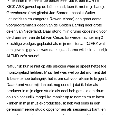
Ik herinner me ineens de eerste keer dat ik een ECHTE
KICK ASS gevoel op de bühne had, toen ik met mijn bandje
Greenhouse (met gitarist Jan Somers, bassist Walter
Latupeirissa en zangeres Rowan Moore) een groot aantal
voorprogramma’s deed van de Golden Earring door grote
delen van Nederland. Daar stond mijn drums opgesteld voor
de drumriser van de kit van Cesar. Er werden achter mij 2
krachtige wedges geplaatst als mijn monitor…. DJEEZ wat
een geweldig gevoel was dat zeg… daarna wilde ik natuurlijk
ALTIJD zo’n sound!
Natuurlijk kun je niet op alle plekken waar je speelt hetzelfde
monitorgeluid hebben. Maar het was wél op dat moment dat
ik besefte hoe belangrijk het is om dat voor elkaar te krijgen!.
Daar komt voor mij dan ook nog eens bij dat ik later als
producer in mijn eigen studio als doel heb gesteld om drums
op zo’n natuurlijk mogelijke manier op te nemen en te laten
klinken in mijn muziekproducties. Ik heb wel eens in een
gerenommeerde studio opgenomen als sessiemuzikant, en