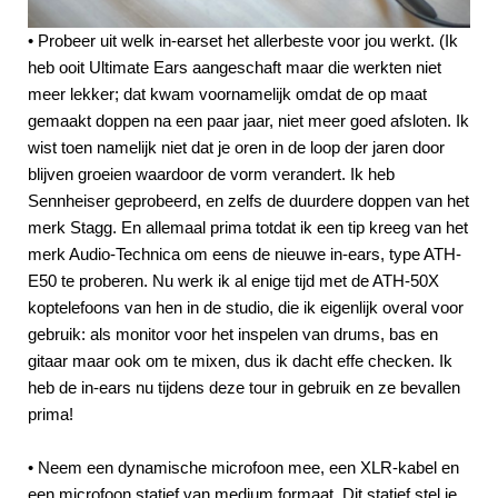
• Probeer uit welk in-earset het allerbeste voor jou werkt. (Ik
heb ooit Ultimate Ears aangeschaft maar die werkten niet
meer lekker; dat kwam voornamelijk omdat de op maat
gemaakt doppen na een paar jaar, niet meer goed afsloten. Ik
wist toen namelijk niet dat je oren in de loop der jaren door
blijven groeien waardoor de vorm verandert. Ik heb
Sennheiser geprobeerd, en zelfs de duurdere doppen van het
merk Stagg. En allemaal prima totdat ik een tip kreeg van het
merk Audio-Technica om eens de nieuwe in-ears, type ATH-
E50 te proberen. Nu werk ik al enige tijd met de ATH-50X
koptelefoons van hen in de studio, die ik eigenlijk overal voor
gebruik: als monitor voor het inspelen van drums, bas en
gitaar maar ook om te mixen, dus ik dacht effe checken. Ik
heb de in-ears nu tijdens deze tour in gebruik en ze bevallen
prima!
• Neem een dynamische microfoon mee, een XLR-kabel en
een microfoon statief van medium formaat. Dit statief stel je