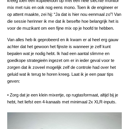
kreeg toen een koptelefoon op met een hele slechte monitor
mix met ruis en ook nog eens mono. Toen ik de engineer er
op attent maakte, zei hij: “Ja dat is hier nou eenmaal zo”! Van
die sessie herinner ik me dat ik besefte hoe belangrijk het is
voor de muzikant om een fijne mix op je hoofd te hebben.
Van alles heb ik geprobeerd en ik kwam er al heel erg gauw
achter dat het gewoon het fijnste is wanneer je zelf kunt
bepalen wat je nodig hebt. Ik had een aantal slimme en
goedkope strategieën ingezet om er in ieder geval voor te
zorgen dat ik zoveel mogelijk zelf de controle had over het
geluid wat ik terug te horen kreeg. Laat ik je een paar tips
geven:
• Zorg dat je een klein mixertje, op rugtasformaat, altijd bij je
hebt, het liefst een 4-kanaals met minimaal 2x XLR-inputs.