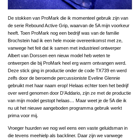
De stokken van ProMark die ik momenteel gebruik zijn van
de serie Rebound Active Grip, waarvan de 5A mijn voorkeur
heeft. Toen ProMark nog een bedrijf was van de familie
Brochstein had ik een hele mooie overeenkomst met ze,
vanwege het feit dat ik samen met industrieel ontwerper
Albert van Dorssen een nieuw model heb weten te
ontwerpen die bij ProMark heel erg warm ontvangen werd.
Deze stick ging in productie onder de code TX739 en werd
zelfs door de beroemde percussioniste Eveline Glennie
gebruikt met haar naam erop! Helaas echter toen het bedrijf
over werd genomen door D’Addario, zijn ze met de productie
van mijn model gestopt helaas… Maar weet je de 5A die ik
nu uit het nieuwe aangeboden programma gebruik werkt
prima voor mij.
Vroeger huurden we nog wel eens een vaste geluidsman in
die tevens meehielp als backliner. Daar zijn we vanwege