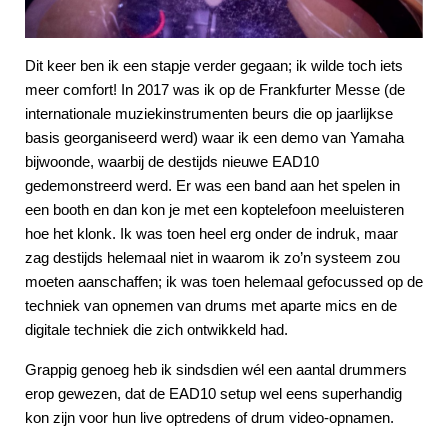
Dit keer ben ik een stapje verder gegaan; ik wilde toch iets
meer comfort! In 2017 was ik op de Frankfurter Messe (de
internationale muziekinstrumenten beurs die op jaarlijkse
basis georganiseerd werd) waar ik een demo van Yamaha
bijwoonde, waarbij de destijds nieuwe EAD10
gedemonstreerd werd. Er was een band aan het spelen in
een booth en dan kon je met een koptelefoon meeluisteren
hoe het klonk. Ik was toen heel erg onder de indruk, maar
zag destijds helemaal niet in waarom ik zo’n systeem zou
moeten aanschaffen; ik was toen helemaal gefocussed op de
techniek van opnemen van drums met aparte mics en de
digitale techniek die zich ontwikkeld had.
Grappig genoeg heb ik sindsdien wél een aantal drummers
erop gewezen, dat de EAD10 setup wel eens superhandig
kon zijn voor hun live optredens of drum video-opnamen.