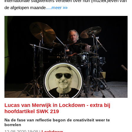
internationale slagwerkers vertellen over hun (muziek)leven van
de afgelopen maande
.....meer »»
Lucas van Merwijk in Lockdown - extra bij
hoofdartikel SWK 219
Na de fase van reflectie begon de creativiteit weer te
borrelen
12-08-2020 19:08 |
Lockdown