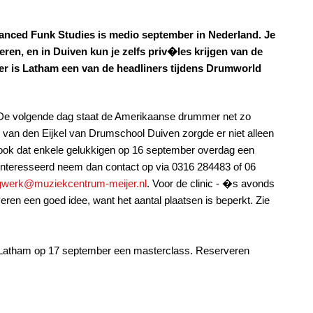
anced Funk Studies is medio september in Nederland. Je
en, en in Duiven kun je zelfs priv�les krijgen van de
er is Latham een van de headliners tijdens Drumworld
 De volgende dag staat de Amerikaanse drummer net zo
 van den Eijkel van Drumschool Duiven zorgde er niet alleen
ook dat enkele gelukkigen op 16 september overdag een
�nteresseerd neem dan contact op via 0316 284483 of 06
gwerk@muziekcentrum-meijer.nl
. Voor de clinic - �s avonds
eren een goed idee, want het aantal plaatsen is beperkt. Zie
eft Latham op 17 september een masterclass. Reserveren