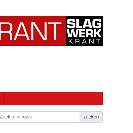
6
zoeken