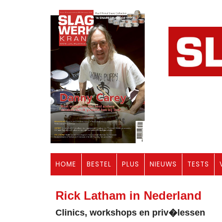
HOME
BESTEL
PLUS
NIEUWS
TESTS
Rick Latham in Nederland
Clinics, workshops en priv�lessen