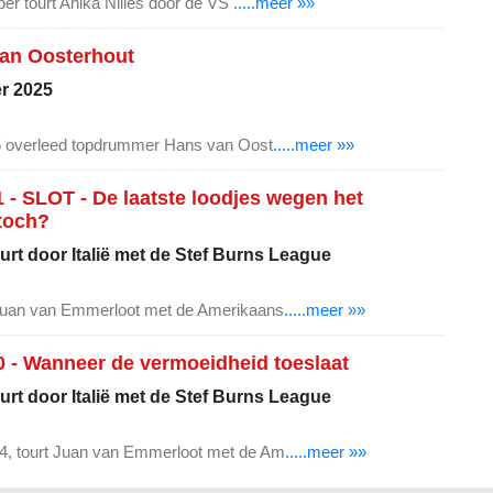
ber tourt Anika Nilles door de VS
.....meer »»
an Oosterhout
er 2025
25 overleed topdrummer Hans van Oost
.....meer »»
 - SLOT - De laatste loodjes wegen het
toch?
rt door Italië met de Stef Burns League
Juan van Emmerloot met de Amerikaans
.....meer »»
0 - Wanneer de vermoeidheid toeslaat
rt door Italië met de Stef Burns League
, tourt Juan van Emmerloot met de Am
.....meer »»