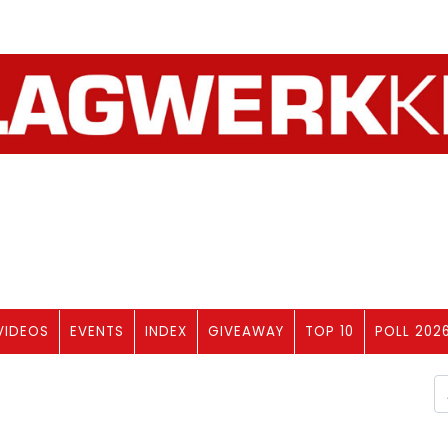
VIDEOS
EVENTS
INDEX
GIVEAWAY
TOP 10
POLL 202