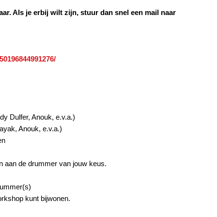
ar. Als je erbij wilt zijn, stuur dan snel een mail naar
350196844991276/
y Dulfer, Anouk, e.v.a.)
ayak, Anouk, e.v.a.)
en
llen aan de drummer van jouw keus.
onummer(s)
workshop kunt bijwonen.