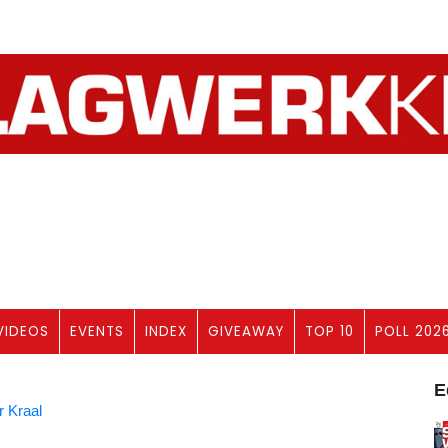
VIDEOS
EVENTS
INDEX
GIVEAWAY
TOP 10
POLL 202
E
 Kraal