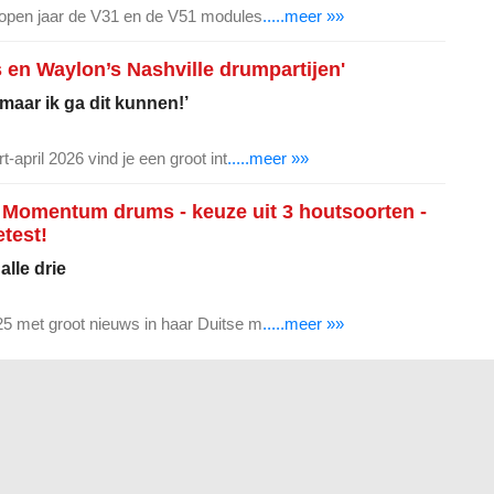
lopen jaar de V31 en de V51 modules
.....meer »»
s en Waylon’s Nashville drumpartijen'
 maar ik ga dit kunnen!’
-april 2026 vind je een groot int
.....meer »»
 Momentum drums - keuze uit 3 houtsoorten -
etest!
alle drie
5 met groot nieuws in haar Duitse m
.....meer »»