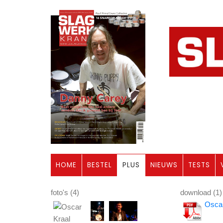
HOME
BESTEL
PLUS
NIEUWS
TESTS
foto's (4)
download (1)
Oscar