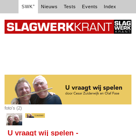
+
SWK
Nieuws
Tests
Events
Index
foto's (2)
U vraagt wij spelen -