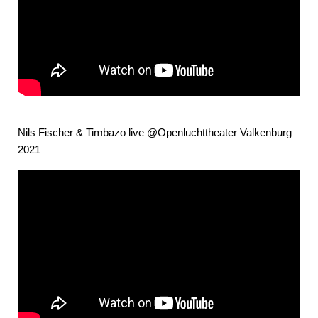
Nils Fischer & Timbazo live @Openluchttheater Valkenburg
2021