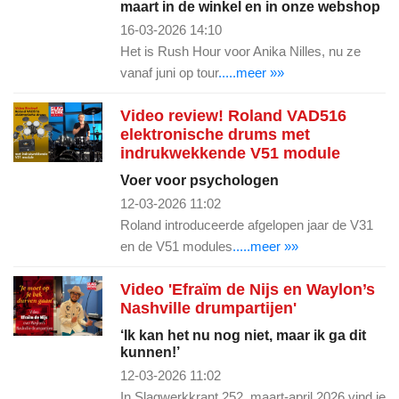
maart in de winkel en in onze webshop
16-03-2026 14:10
Het is Rush Hour voor Anika Nilles, nu ze
vanaf juni op tour
.....meer »»
Video review! Roland VAD516
elektronische drums met
indrukwekkende V51 module
Voer voor psychologen
12-03-2026 11:02
Roland introduceerde afgelopen jaar de V31
en de V51 modules
.....meer »»
Video 'Efraïm de Nijs en Waylon’s
Nashville drumpartijen'
‘Ik kan het nu nog niet, maar ik ga dit
kunnen!’
12-03-2026 11:02
In Slagwerkkrant 252, maart-april 2026 vind je