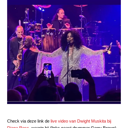
Check via deze link de
live video van Dwight Muskita bij
Diana Ross
, waarin hij (links naast drummer Gerry Brown)