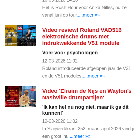
Het is Rush Hour voor Anika Nilles, nu ze
vanaf juni op tour
.....meer »»
Video review! Roland VAD516
elektronische drums met
indrukwekkende V51 module
Voer voor psychologen
12-03-2026 11:02
Roland introduceerde afgelopen jaar de V31
en de V51 modules
.....meer »»
Video 'Efraïm de Nijs en Waylon’s
Nashville drumpartijen'
‘Ik kan het nu nog niet, maar ik ga dit
kunnen!’
12-03-2026 11:02
In Slagwerkkrant 252, maart-april 2026 vind je
een groot int
.....meer »»